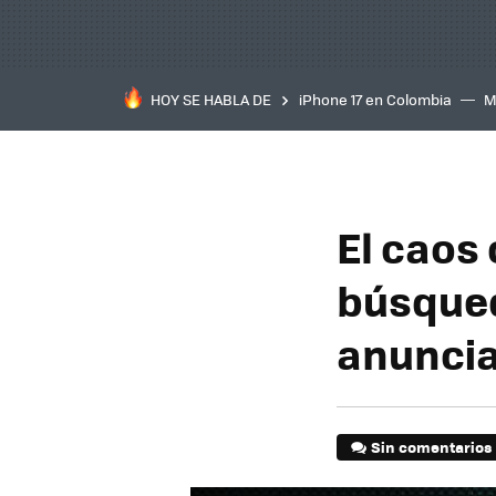
HOY SE HABLA DE
iPhone 17 en Colombia
M
inteligente
IA
TCL C
El caos
búsqued
anunci
Sin comentarios