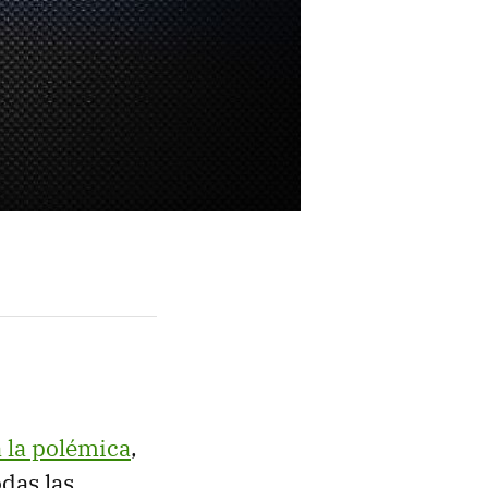
 la polémica
,
odas las