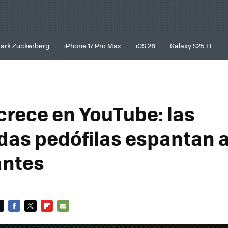
ark Zuckerberg
iPhone 17 Pro Max
iOS 26
Galaxy S25 FE
8K
 crece en YouTube: las
as pedófilas espantan a
antes
FACEBOOK
TWITTER
FLIPBOARD
E-