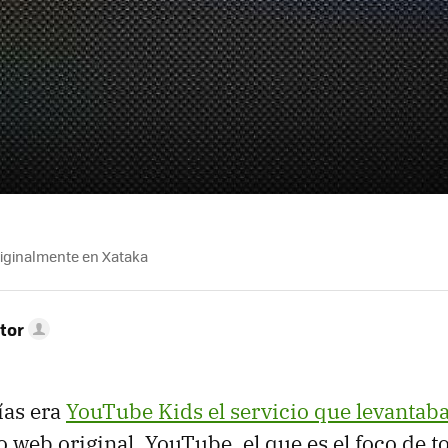
riginalmente en Xataka
tor
ías era
YouTube Kids el servicio que levantaba
io web original, YouTube, el que es el foco de t