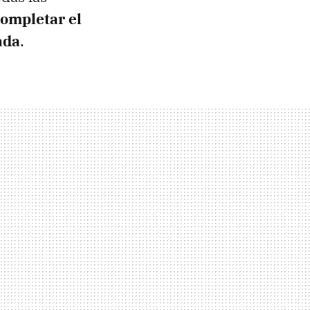
completar el
ada
.