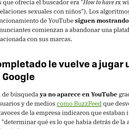
s que ofrecía el buscador era "
How to have s
x wi
elaciones sexuales con niños"). Los algoritmo
funcionamiento de YouTube
siguen mostrando
 anunciantes comienzan a abandonar una plat
lacionada con sus marcas.
ompletado le vuelve a jugar
 Google
a de búsqueda
ya no aparece en YouTube
grac
usuarios y de medios
como BuzzFeed
que desve
avoces de la empresa indicaron que estaban i
"determinar qué es lo que había detrás de la 