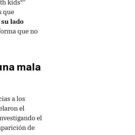
th kids*"
s que
 su lado
aforma que no
 una mala
ias a los
laron el
nvestigando el
aparición de