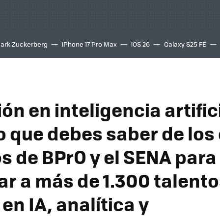
ark Zuckerberg
iPhone 17 Pro Max
iOS 26
Galaxy S25 FE
8K
n en inteligencia artific
lo que debes saber de los
os de BPrO y el SENA para
ar a más de 1.300 talent
en IA, analítica y