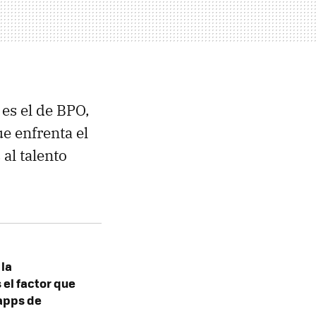
 es el de BPO,
e enfrenta el
 al talento
 la
 el factor que
 apps de