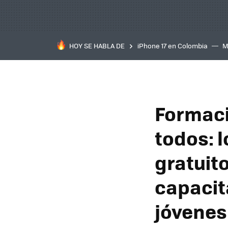
HOY SE HABLA DE
iPhone 17 en Colombia
M
inteligente
IA
TCL C
Formació
todos: 
gratuit
capacit
jóvenes 