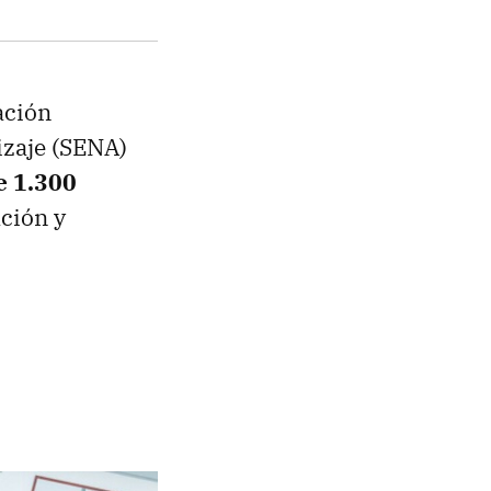
ación
izaje (SENA)
e 1.300
ación y
a