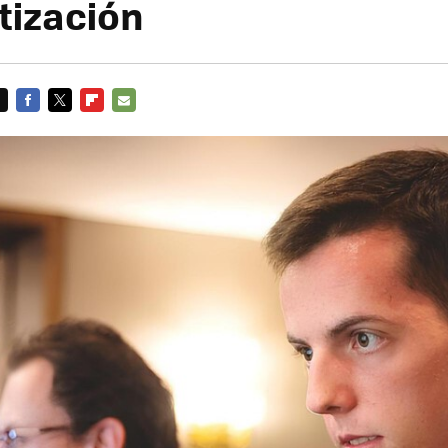
ización
FACEBOOK
TWITTER
FLIPBOARD
E-
MAIL