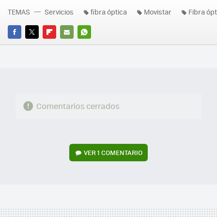
TEMAS
Servicios
fibra óptica
Movistar
Fibra óp
FACEBOOK
TWITTER
FLIPBOARD
E-
WHATSAPP
MAIL
Comentarios cerrados
VER
1 COMENTARIO