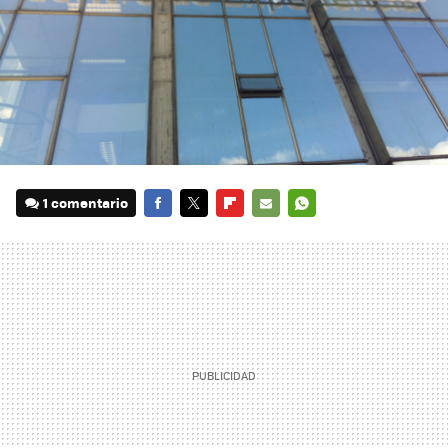
1 comentario
FACEBOOK
TWITTER
FLIPBOARD
E-
WHATSAPP
MAIL