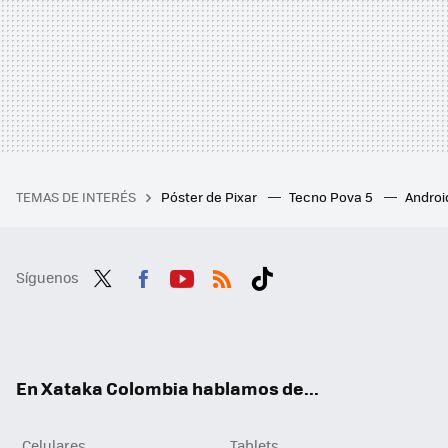
TEMAS DE INTERÉS
Póster de Pixar
Tecno Pova 5
Androi
Síguenos
Twit
Fac
You
RSS
Tikt
ter
ebo
tub
ok
ok
e
En Xataka Colombia hablamos de...
Celulares
Tablets