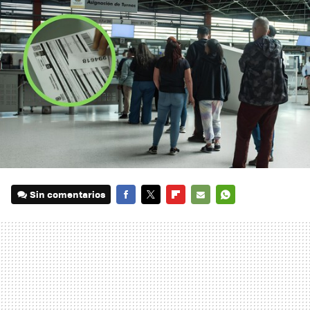
Sin comentarios
FACEBOOK
TWITTER
FLIPBOARD
E-
WHATSAPP
MAIL