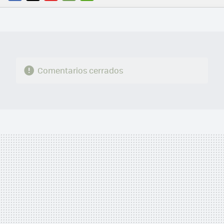
FACEBOOK
TWITTER
FLIPBOARD
E-
WHATSAPP
MAIL
Comentarios cerrados