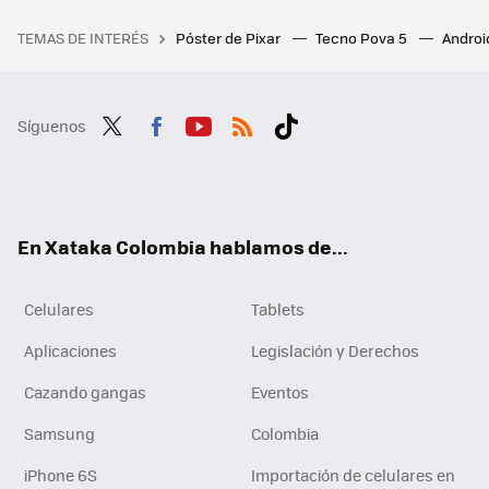
TEMAS DE INTERÉS
Póster de Pixar
Tecno Pova 5
Androi
Síguenos
Twit
Fac
You
RSS
Tikt
ter
ebo
tub
ok
ok
e
En Xataka Colombia hablamos de...
Celulares
Tablets
Aplicaciones
Legislación y Derechos
Cazando gangas
Eventos
Samsung
Colombia
iPhone 6S
Importación de celulares en