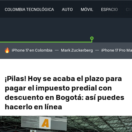
COLOMBIA TECNOLÓGICA
AUTO
MÓVIL
ESPACIO
CI
HOY SE HABLA DE
iPhone 17 en Colombia
Mark Zuckerberg
iPhone 17 Pro M
¡Pilas! Hoy se acaba el plazo para
pagar el impuesto predial con
descuento en Bogotá: así puedes
hacerlo en línea