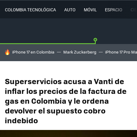
COLOMBIA TECNOLÓGICA
AUTO
MÓVIL
ESPACIO
CI
HOY SE HABLA DE
iPhone 17 en Colombia
Mark Zuckerberg
iPhone 17 Pro M
Superservicios acusa a Vanti de
inflar los precios de la factura de
gas en Colombia y le ordena
devolver el supuesto cobro
indebido