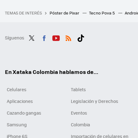
TEMAS DE INTERÉS
Póster de Pixar
Tecno Pova 5
Androi
Síguenos
Twit
Fac
You
RSS
Tikt
ter
ebo
tub
ok
ok
e
En Xataka Colombia hablamos de...
Celulares
Tablets
Aplicaciones
Legislación y Derechos
Cazando gangas
Eventos
Samsung
Colombia
iPhone 6S
Importación de celulares en