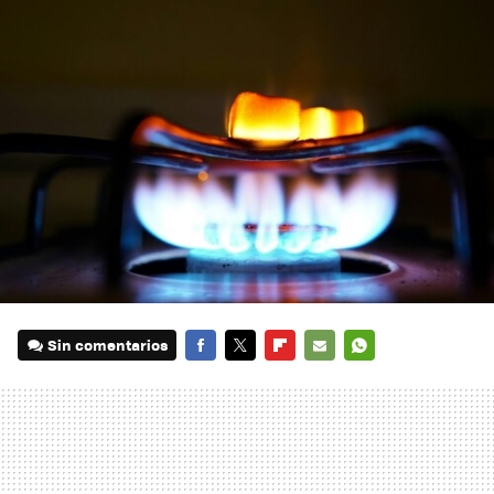
Sin comentarios
FACEBOOK
TWITTER
FLIPBOARD
E-
WHATSAPP
MAIL