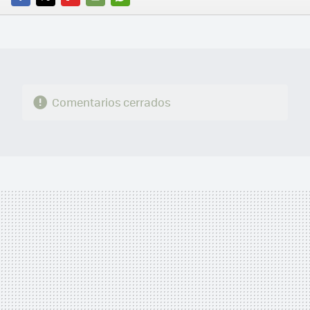
FACEBOOK
TWITTER
FLIPBOARD
E-
WHATSAPP
MAIL
Comentarios cerrados