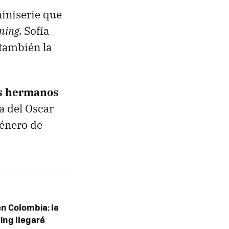
iniserie que
ming.
Sofía
 también la
s hermanos
a del Oscar
género de
en Colombia: la
ing llegará