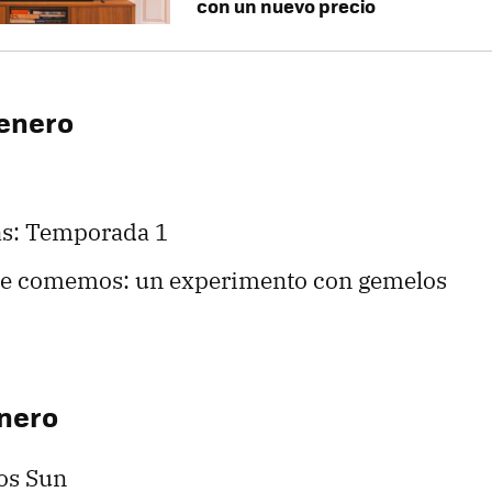
con un nuevo precio
 enero
as: Temporada 1
ue comemos: un experimento con gemelos
enero
os Sun