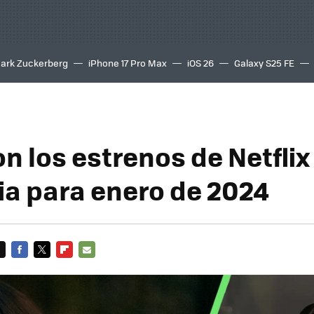
ark Zuckerberg
iPhone 17 Pro Max
iOS 26
Galaxy S25 FE
8K
n los estrenos de Netflix
a para enero de 2024
FACEBOOK
TWITTER
FLIPBOARD
E-
MAIL