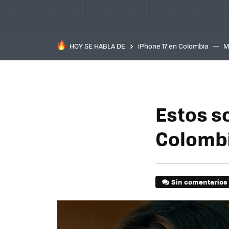
HOY SE HABLA DE
iPhone 17 en Colombia
M
inteligente
IA
TCL C
Estos so
Colombi
Sin comentarios