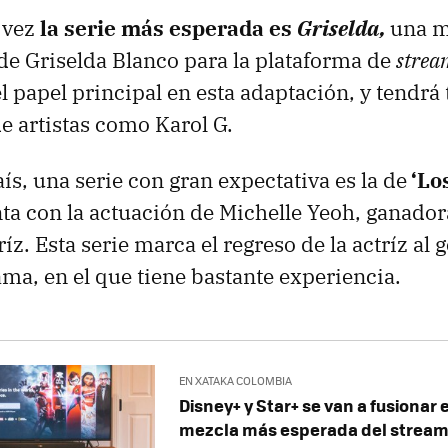
l vez
la serie más esperada es
Griselda,
una m
 de Griselda Blanco para la plataforma de
strea
l papel principal en esta adaptación, y tendrá
e artistas como Karol G.
ís, una serie con gran expectativa es la de
‘Lo
a con la actuación de Michelle Yeoh, ganador
íz. Esta serie marca el regreso de la actríz al 
ma, en el que tiene bastante experiencia.
EN XATAKA COLOMBIA
Disney+ y Star+ se van a fusionar 
mezcla más esperada del stream