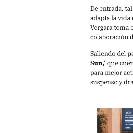
De entrada, ta
adapta la vida
Vergara toma e
colaboración d
Saliendo del pa
Sun,’
que cuent
para mejor actr
suspenso y dra