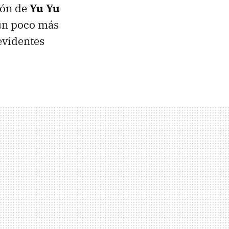
ión de
Yu Yu
 un poco más
evidentes