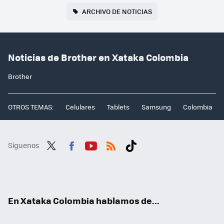
ARCHIVO DE NOTICIAS
Noticias de Brother en Xataka Colombia
Brother
OTROS TEMAS:
Celulares
Tablets
Samsung
Colombia
Síguenos
Twit
Fac
You
RSS
Tikt
ter
ebo
tub
ok
ok
e
En Xataka Colombia hablamos de...