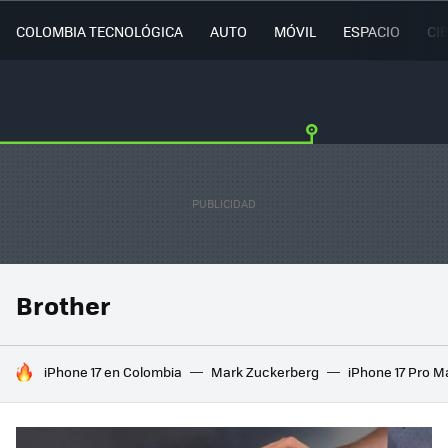
COLOMBIA TECNOLÓGICA
AUTO
MÓVIL
ESPACIO
CI
Brother
HOY SE HABLA DE
iPhone 17 en Colombia
Mark Zuckerberg
iPhone 17 Pro M