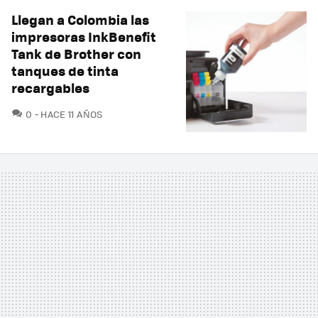
Llegan a Colombia las
impresoras InkBenefit
Tank de Brother con
tanques de tinta
recargables
COMENTARIOS
0
HACE 11 AÑOS