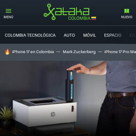
MENÚ
NUEVO
COLOMBIA TECNOLÓGICA
AUTO
MÓVIL
ESPACIO
CI
HOY SE HABLA DE
iPhone 17 en Colombia
Mark Zuckerberg
iPhone 17 Pro M