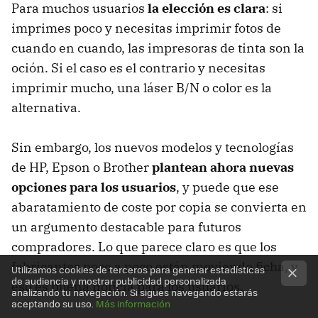
Para muchos usuarios
la elección es clara
: si
imprimes poco y necesitas imprimir fotos de
cuando en cuando, las impresoras de tinta son la
oción. Si el caso es el contrario y necesitas
imprimir mucho, una láser B/N o color es la
alternativa.
Sin embargo, los nuevos modelos y tecnologías
de HP, Epson o Brother
plantean ahora nuevas
opciones para los usuarios
, y puede que ese
abaratamiento de coste por copia se convierta en
un argumento destacable para futuros
compradores. Lo que parece claro es que los
fabricantes poco a poco están moviendo ficha, y
Utilizamos cookies de terceros para generar estadísticas
de audiencia y mostrar publicidad personalizada
eso es buena noticia para los usuarios.
analizando tu navegación. Si sigues navegando estarás
aceptando su uso.
Más información