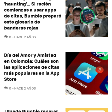
‘haunting’… Si recién
comienzas a usar apps
de citas, Bumble preparó
este glosario de
banderas rojas
COMENTARIOS
0
HACE 2 AÑOS
Día del Amor y Amistad
en Colombia: Cuáles son
las aplicaciones de citas
más populares en la App
Store
COMENTARIOS
0
HACE 2 AÑOS
¿Puede Bumble reparar