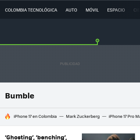
COLOMBIA TECNOLÓGICA
AUTO
MÓVIL
ESPACIO
CI
Bumble
HOY SE HABLA DE
iPhone 17 en Colombia
Mark Zuckerberg
iPhone 17 Pro M
‘Ghosting’, ‘benching’,