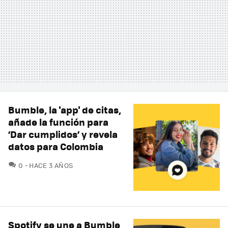
Bumble, la 'app' de citas,
añade la función para
‘Dar cumplidos’ y revela
datos para Colombia
COMENTARIOS
0
HACE 3 AÑOS
Spotify se une a Bumble