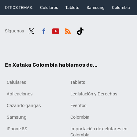
OTROS TEMAS:
Celulares
Tablets
Samsung
Colombia
Síguenos
Twit
Fac
You
RSS
Tikt
ter
ebo
tub
ok
ok
e
En Xataka Colombia hablamos de...
Celulares
Tablets
Aplicaciones
Legislación y Derechos
Cazando gangas
Eventos
Samsung
Colombia
iPhone 6S
Importación de celulares en
Colombia