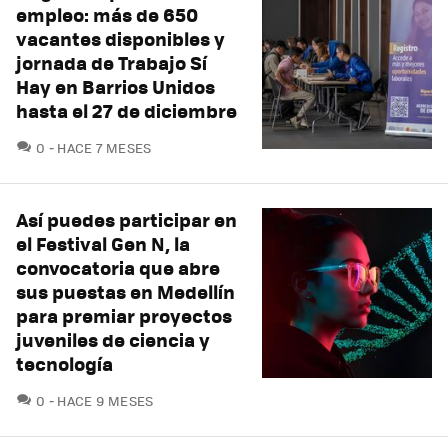
empleo: más de 650
vacantes disponibles y
jornada de Trabajo Sí
Hay en Barrios Unidos
hasta el 27 de diciembre
COMENTARIOS
0
HACE 7 MESES
Así puedes participar en
el Festival Gen N, la
convocatoria que abre
sus puestas en Medellín
para premiar proyectos
juveniles de ciencia y
tecnología
COMENTARIOS
0
HACE 9 MESES