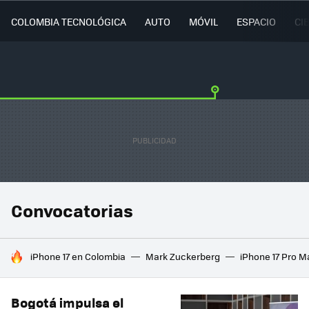
COLOMBIA TECNOLÓGICA
AUTO
MÓVIL
ESPACIO
CI
Convocatorias
HOY SE HABLA DE
iPhone 17 en Colombia
Mark Zuckerberg
iPhone 17 Pro M
Bogotá impulsa el