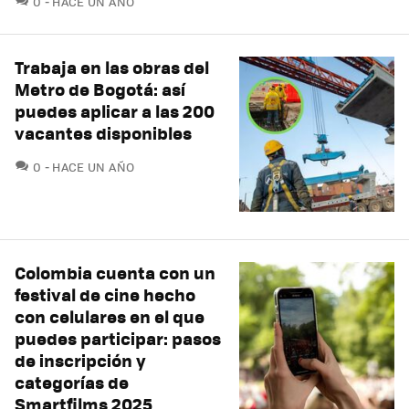
0
HACE UN AÑO
Trabaja en las obras del
Metro de Bogotá: así
puedes aplicar a las 200
vacantes disponibles
COMENTARIOS
0
HACE UN AÑO
Colombia cuenta con un
festival de cine hecho
con celulares en el que
puedes participar: pasos
de inscripción y
categorías de
Smartfilms 2025