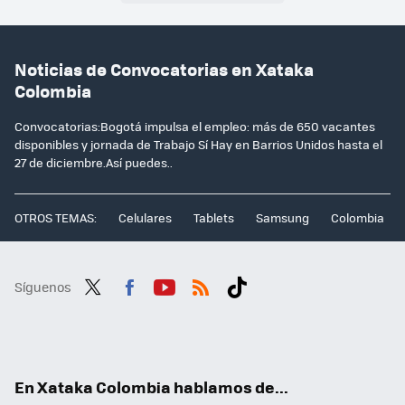
Noticias de Convocatorias en Xataka
Colombia
Convocatorias:Bogotá impulsa el empleo: más de 650 vacantes
disponibles y jornada de Trabajo Sí Hay en Barrios Unidos hasta el
27 de diciembre.Así puedes..
OTROS TEMAS:
Celulares
Tablets
Samsung
Colombia
Síguenos
Twit
Fac
You
RSS
Tikt
ter
ebo
tub
ok
ok
e
En Xataka Colombia hablamos de...