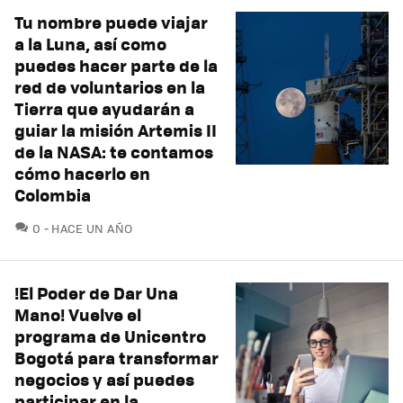
Tu nombre puede viajar
a la Luna, así como
puedes hacer parte de la
red de voluntarios en la
Tierra que ayudarán a
guiar la misión Artemis II
de la NASA: te contamos
cómo hacerlo en
Colombia
COMENTARIOS
0
HACE UN AÑO
!El Poder de Dar Una
Mano! Vuelve el
programa de Unicentro
Bogotá para transformar
negocios y así puedes
participar en la