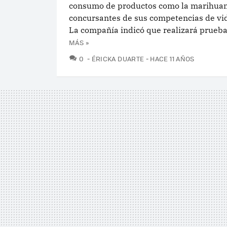
consumo de productos como la marihuan
concursantes de sus competencias de vi
La compañía indicó que realizará pruebas
MÁS »
COMENTARIOS
0
ÉRICKA DUARTE
HACE 11 AÑOS