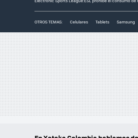
Electronic Sports League:ESL prohíbe el consumo de 
OTROS TEMAS:
Celulares
Tablets
Samsung
En Xataka Colombia hablamos de.