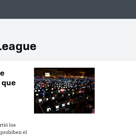
 League
de
 que
tió los
 prohíben el