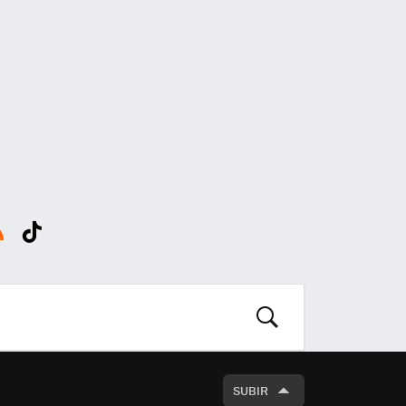
SS
Tikt
ok
BUSCAR
SUBIR