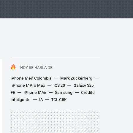
HOY SE HABLA DE
iPhone 17 en Colombia
Mark Zuckerberg
iPhone 17 Pro Max
iOS 26
Galaxy S25
FE
iPhone 17 Air
Samsung
Crédito
inteligente
IA
TCL C8K