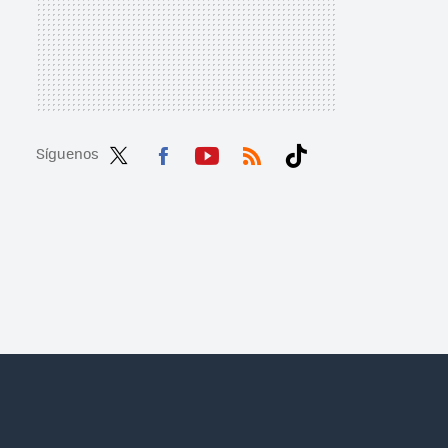
Síguenos
Twit
Fac
You
RSS
Tikt
ter
ebo
tub
ok
ok
e