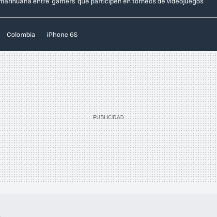
marihuana entre 'gamers' que participen en torneos de videojuegos
Colombia
iPhone 6S
..