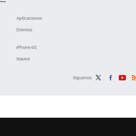
Aplicaciones
Eventos
iPhone 6S
Xiaomi
Síguenos
Twit
Fac
You
R
ter
ebo
tub
ok
e