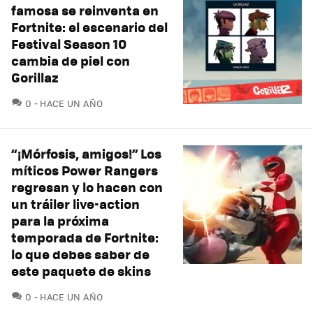
famosa se reinventa en
Fortnite: el escenario del
Festival Season 10
cambia de piel con
Gorillaz
COMENTARIOS
0
HACE UN AÑO
“¡Mórfosis, amigos!” Los
míticos Power Rangers
regresan y lo hacen con
un tráiler live-action
para la próxima
temporada de Fortnite:
lo que debes saber de
este paquete de skins
COMENTARIOS
0
HACE UN AÑO