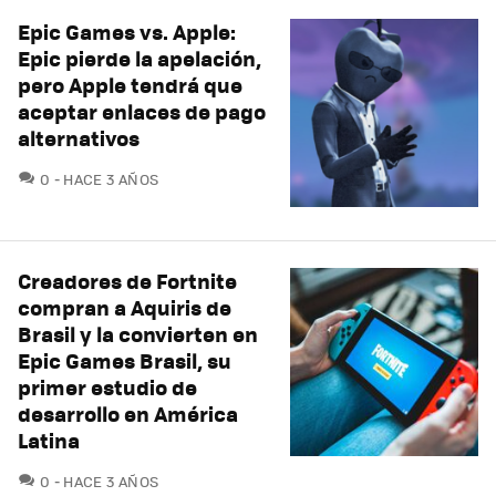
Epic Games vs. Apple:
Epic pierde la apelación,
pero Apple tendrá que
aceptar enlaces de pago
alternativos
COMENTARIOS
0
HACE 3 AÑOS
Creadores de Fortnite
compran a Aquiris de
Brasil y la convierten en
Epic Games Brasil, su
primer estudio de
desarrollo en América
Latina
COMENTARIOS
0
HACE 3 AÑOS