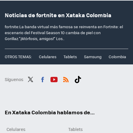
Noticias de fortnite en Xataka Colombia
fortnite:La banda virtual más famosa se reinventa en Fortnite: el
escenario del Festival Season 10 cambia de piel con
Gorillaz.“¡Mórfosis, amigos!” Los..
OTROS TEMAS:
Celulares
Tablets
Samsung
Colombia
Síguenos
Twit
Fac
You
RSS
Tikt
ter
ebo
tub
ok
ok
e
En Xataka Colombia hablamos de...
Celulares
Tablets