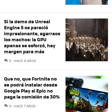
Si la demo de Unreal
Engine 5 os pareció
impresionante, agarraos
los machos: la GPU
apenas se esforzó, hay
margen para más
COMENTARIOS
0
HACE 6 AÑOS
Que no, que Fortnite no
se podrá instalar desde
Google Play si Epic no
paga la comisión de 30%
COMENTARIOS
0
HACE 7 AÑOS