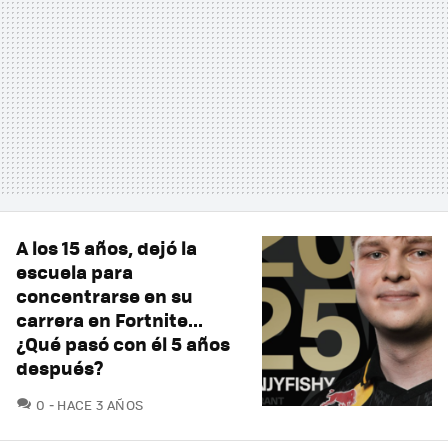
A los 15 años, dejó la
escuela para
concentrarse en su
carrera en Fortnite...
¿Qué pasó con él 5 años
después?
COMENTARIOS
0
HACE 3 AÑOS