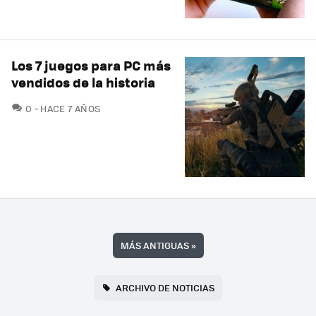
Los 7 juegos para PC más
vendidos de la historia
COMENTARIOS
0
HACE 7 AÑOS
MÁS ANTIGUAS
»
ARCHIVO DE NOTICIAS