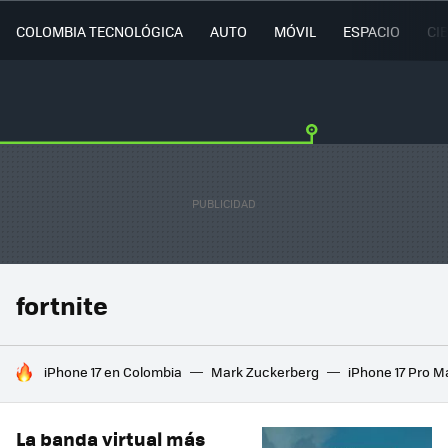
COLOMBIA TECNOLÓGICA
AUTO
MÓVIL
ESPACIO
CI
fortnite
HOY SE HABLA DE
iPhone 17 en Colombia
Mark Zuckerberg
iPhone 17 Pro M
La banda virtual más