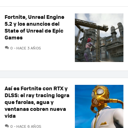
Fortnite, Unreal Engine
5.2 y los anuncios del
State of Unreal de Epic
Games
COMENTARIOS
0
HACE 3 AÑOS
Así es Fortnite con RTX y
DLSS: el ray tracing logra
que farolas, agua y
ventanas cobren nueva
vida
COMENTARIOS
0
HACE 6 AÑOS