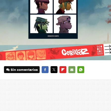
Sin comentarios
FACEBOOK
TWITTER
FLIPBOARD
E-
WHATSAPP
MAIL