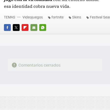
esa identidad cobra nueva vida.
TEMAS
Videojuegos
fortnite
Skins
Festival Sea
FACEBOOK
TWITTER
FLIPBOARD
E-
WHATSAPP
MAIL
Comentarios cerrados