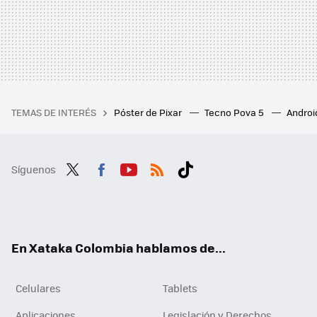
TEMAS DE INTERÉS
Póster de Pixar
Tecno Pova 5
Androi
Síguenos
Twit
Fac
You
RSS
Tikt
ter
ebo
tub
ok
ok
e
En Xataka Colombia hablamos de...
Celulares
Tablets
Aplicaciones
Legislación y Derechos