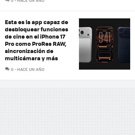
0
HACE UN AÑO
Esta es la app capaz de
desbloquear funciones
de cine en el iPhone 17
Pro como ProRes RAW,
sincronización de
multicámara y más
COMENTARIOS
0
HACE UN AÑO