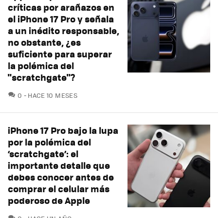
críticas por arañazos en
el iPhone 17 Pro y señala
a un inédito responsable,
no obstante, ¿es
suficiente para superar
la polémica del
"scratchgate"?
COMENTARIOS
0
HACE 10 MESES
iPhone 17 Pro bajo la lupa
por la polémica del
‘scratchgate’: el
importante detalle que
debes conocer antes de
comprar el celular más
poderoso de Apple
COMENTARIOS