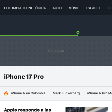
COLOMBIA TECNOLÓGICA
AUTO
MÓVIL
ESPACIO
CI
iPhone 17 Pro
HOY SE HABLA DE
iPhone 17 en Colombia
Mark Zuckerberg
iPhone 17 Pro M
Apple responde a las