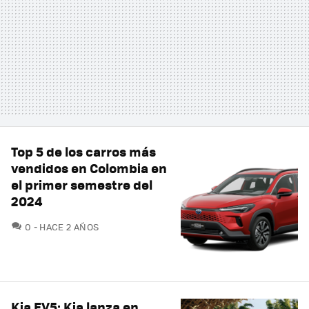
Top 5 de los carros más
vendidos en Colombia en
el primer semestre del
2024
COMENTARIOS
0
HACE 2 AÑOS
Kia EV5: Kia lanza en