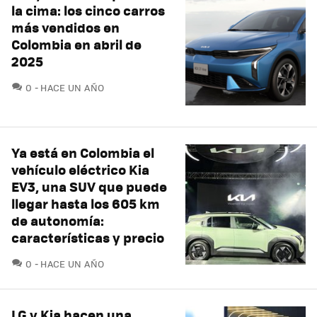
la cima: los cinco carros
más vendidos en
Colombia en abril de
2025
COMENTARIOS
0
HACE UN AÑO
Ya está en Colombia el
vehículo eléctrico Kia
EV3, una SUV que puede
llegar hasta los 605 km
de autonomía:
características y precio
COMENTARIOS
0
HACE UN AÑO
LG y Kia hacen una