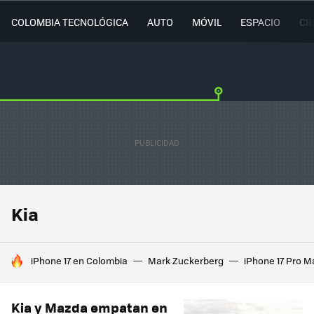
COLOMBIA TECNOLÓGICA
AUTO
MÓVIL
ESPACIO
CI
Kia
HOY SE HABLA DE
iPhone 17 en Colombia
Mark Zuckerberg
iPhone 17 Pro M
Kia y Mazda empatan en