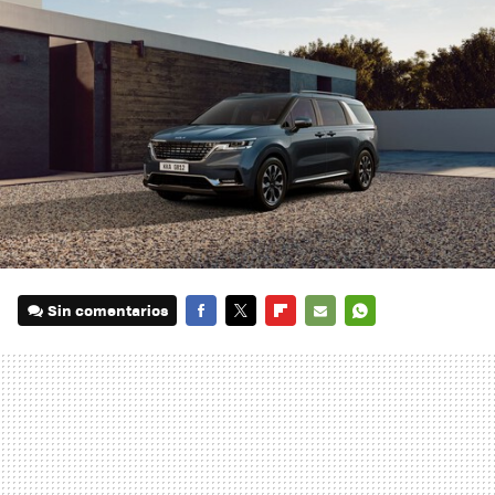
Sin comentarios
FACEBOOK
TWITTER
FLIPBOARD
E-
WHATSAPP
MAIL