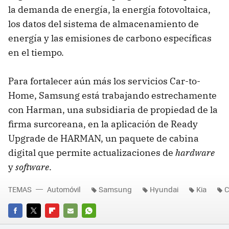
la demanda de energía, la energía fotovoltaica,
los datos del sistema de almacenamiento de
energía y las emisiones de carbono específicas
en el tiempo.
Para fortalecer aún más los servicios Car-to-
Home, Samsung está trabajando estrechamente
con Harman, una subsidiaria de propiedad de la
firma surcoreana, en la aplicación de Ready
Upgrade de HARMAN, un paquete de cabina
digital que permite actualizaciones de
hardware
y
software
.
TEMAS
Automóvil
Samsung
Hyundai
Kia
C
FACEBOOK
TWITTER
FLIPBOARD
E-
WHATSAPP