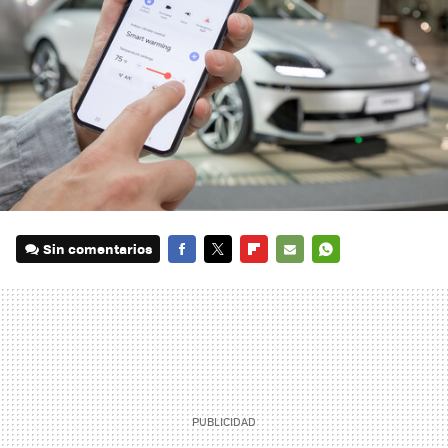
Sin comentarios
FACEBOOK
TWITTER
FLIPBOARD
E-
WHATSAPP
MAIL