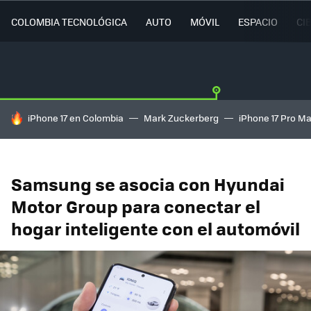
COLOMBIA TECNOLÓGICA
AUTO
MÓVIL
ESPACIO
CI
HOY SE HABLA DE
iPhone 17 en Colombia
Mark Zuckerberg
iPhone 17 Pro M
Samsung se asocia con Hyundai
Motor Group para conectar el
hogar inteligente con el automóvil