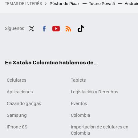
TEMAS DE INTERÉS
Póster de Pixar
Tecno Pova 5
Androi
Síguenos
Twit
Fac
You
RSS
Tikt
ter
ebo
tub
ok
ok
e
En Xataka Colombia hablamos de...
Celulares
Tablets
Aplicaciones
Legislación y Derechos
Cazando gangas
Eventos
Samsung
Colombia
iPhone 6S
Importación de celulares en
Colombia