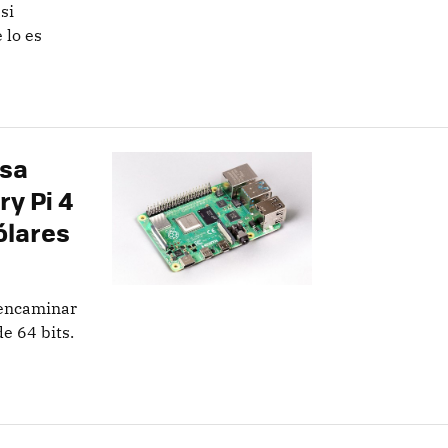
si
 lo es
asa
y Pi 4
ólares
 encaminar
e 64 bits.