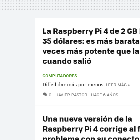
La Raspberry Pi 4 de 2 GB 
35 dólares: es más barata
veces más potente que la 
cuando salió
COMPUTADORES
Difícil dar más por menos.
LEER MÁS »
COMENTARIOS
0
JAVIER PASTOR
HACE 6 AÑOS
Una nueva versión de la
Raspberry Pi 4 corrige al f
problema con su conecto