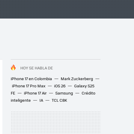
HOY SE HABLA DE
iPhone 17 en Colombia
Mark Zuckerberg
iPhone 17 Pro Max
iOS 26
Galaxy S25
FE
iPhone 17 Air
Samsung
Crédito
inteligente
IA
TCL C8K