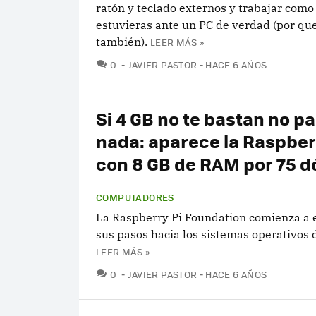
ratón y teclado externos y trabajar como 
estuvieras ante un PC de verdad (por que
también).
LEER MÁS »
COMENTARIOS
0
JAVIER PASTOR
HACE 6 AÑOS
Si 4 GB no te bastan no p
nada: aparece la Raspberr
con 8 GB de RAM por 75 d
COMPUTADORES
La Raspberry Pi Foundation comienza a
sus pasos hacia los sistemas operativos d
LEER MÁS »
COMENTARIOS
0
JAVIER PASTOR
HACE 6 AÑOS