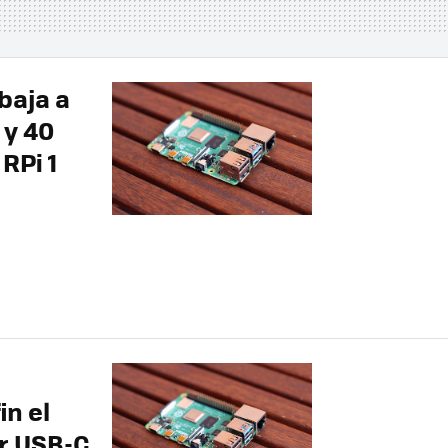
baja a
 y 40
RPi 1
in el
r USB-C