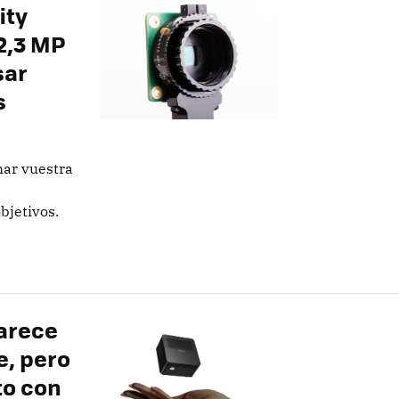
ity
2,3 MP
sar
s
har vuestra
bjetivos.
arece
e, pero
to con