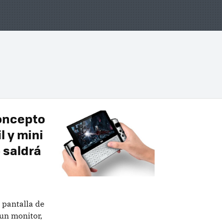
concepto
l y mini
 saldrá
 pantalla de
un monitor,