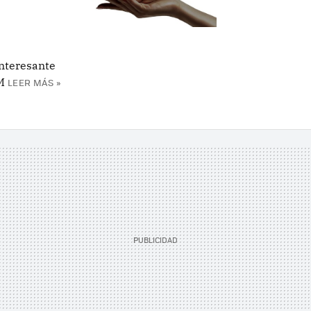
interesante
M
LEER MÁS »