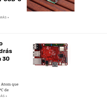
MÁS »
o
odrás
a 30
el Atom que
PC de
ÁS »