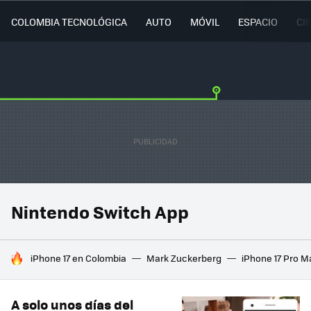
COLOMBIA TECNOLÓGICA
AUTO
MÓVIL
ESPACIO
CI
Nintendo Switch App
HOY SE HABLA DE
iPhone 17 en Colombia
Mark Zuckerberg
iPhone 17 Pro M
A solo unos días del