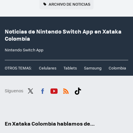
ARCHIVO DE NOTICIAS
Noticias de Nintendo Switch App en Xataka
Colombia
Nintendo Switch App
OTROS TEMAS:
Celulares
Tablets
Samsung
Colombia
Síguenos
Twit
Fac
You
RSS
Tikt
ter
ebo
tub
ok
ok
e
En Xataka Colombia hablamos de...