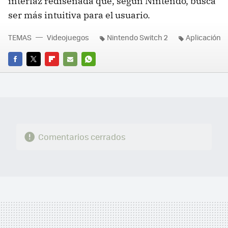
interfaz rediseñada que, según Nintendo, busca
ser más intuitiva para el usuario.
TEMAS
Videojuegos
Nintendo Switch 2
Aplicación
FACEBOOK
TWITTER
FLIPBOARD
E-
WHATSAPP
MAIL
Comentarios cerrados