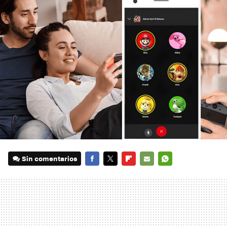
Sin comentarios
FACEBOOK
TWITTER
FLIPBOARD
E-
WHATSAPP
MAIL