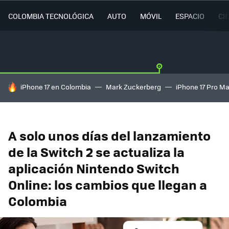
COLOMBIA TECNOLÓGICA
AUTO
MÓVIL
ESPACIO
CI
HOY SE HABLA DE
iPhone 17 en Colombia
Mark Zuckerberg
iPhone 17 Pro M
A solo unos días del lanzamiento
de la Switch 2 se actualiza la
aplicación Nintendo Switch
Online: los cambios que llegan a
Colombia