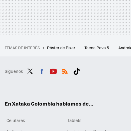
TEMAS DE INTERÉS
Póster de Pixar
Tecno Pova 5
Androi
Síguenos
Twit
Fac
You
RSS
Tikt
ter
ebo
tub
ok
ok
e
En Xataka Colombia hablamos de...
Celulares
Tablets