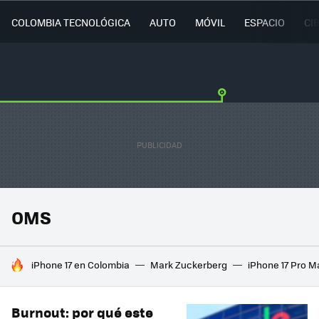
COLOMBIA TECNOLÓGICA
AUTO
MÓVIL
ESPACIO
CI
OMS
HOY SE HABLA DE
iPhone 17 en Colombia
Mark Zuckerberg
iPhone 17 Pro M
Burnout: por qué este