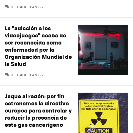
COMENTARIOS
0
HACE 8 AÑOS
La "adicción a los
videojuegos" acaba de
ser reconocida como
enfermedad por la
Organización Mundial de
la Salud
COMENTARIOS
0
HACE 8 AÑOS
Jaque al radón: por fin
estrenamos la directiva
europea para controlar y
reducir la presencia de
este gas cancerígeno