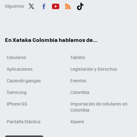
Síguenos
Twit
Fac
You
RSS
Tikt
ter
ebo
tub
ok
ok
e
En Xataka Colombia hablamos de...
Celulares
Tablets
Aplicaciones
Legislación y Derechos
Cazando gangas
Eventos
Samsung
Colombia
iPhone 6S
Importación de celulares en
Colombia
Pantalla Elástica
Xiaomi