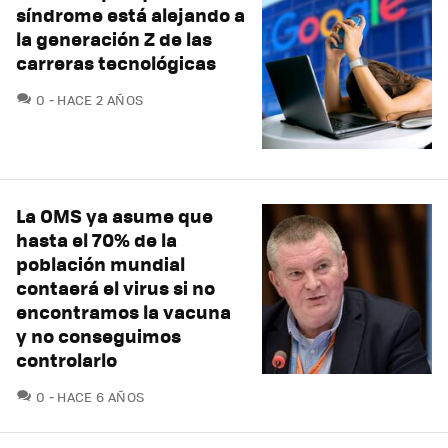
síndrome está alejando a
la generación Z de las
carreras tecnológicas
COMENTARIOS
0
HACE 2 AÑOS
La OMS ya asume que
hasta el 70% de la
población mundial
contaerá el virus si no
encontramos la vacuna
y no conseguimos
controlarlo
COMENTARIOS
0
HACE 6 AÑOS