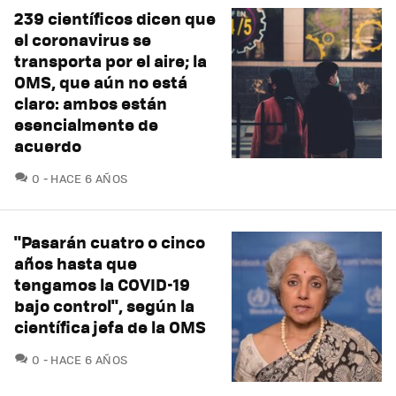
239 científicos dicen que
el coronavirus se
transporta por el aire; la
OMS, que aún no está
claro: ambos están
esencialmente de
acuerdo
COMENTARIOS
0
HACE 6 AÑOS
"Pasarán cuatro o cinco
años hasta que
tengamos la COVID-19
bajo control", según la
científica jefa de la OMS
COMENTARIOS
0
HACE 6 AÑOS