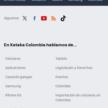
Síguenos
Twit
Fac
You
RSS
Tikt
ter
ebo
tub
ok
ok
e
En Xataka Colombia hablamos de...
Celulares
Tablets
Aplicaciones
Legislación y Derechos
Cazando gangas
Eventos
Samsung
Colombia
iPhone 6S
Importación de celulares en
Colombia