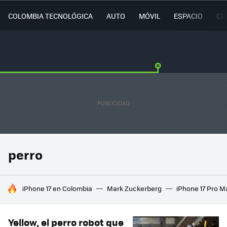
COLOMBIA TECNOLÓGICA
AUTO
MÓVIL
ESPACIO
CI
perro
HOY SE HABLA DE
iPhone 17 en Colombia
Mark Zuckerberg
iPhone 17 Pro M
Yellow, el perro robot que