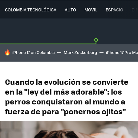
COLOMBIA TECNOLÓGICA
AUTO
MÓVIL
ESPACIO
CI
HOY SE HABLA DE
iPhone 17 en Colombia
Mark Zuckerberg
iPhone 17 Pro M
Cuando la evolución se convierte
en la "ley del más adorable": los
perros conquistaron el mundo a
fuerza de para "ponernos ojitos"