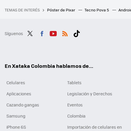
TEMAS DE INTERÉS
Póster de Pixar
Tecno Pova 5
Androi
Síguenos
Twit
Fac
You
RSS
Tikt
ter
ebo
tub
ok
ok
e
En Xataka Colombia hablamos de...
Celulares
Tablets
Aplicaciones
Legislación y Derechos
Cazando gangas
Eventos
Samsung
Colombia
iPhone 6S
Importación de celulares en