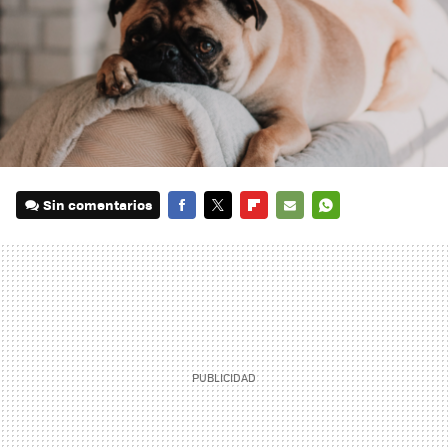
Sin comentarios
FACEBOOK
TWITTER
FLIPBOARD
E-
WHATSAPP
MAIL