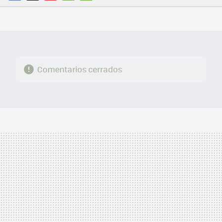
FACEBOOK
TWITTER
FLIPBOARD
E-
WHATSAPP
MAIL
Comentarios cerrados