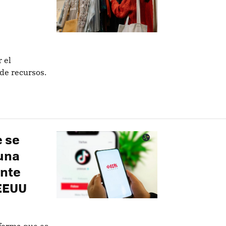
 el
 de recursos.
e se
una
ente
 EEUU