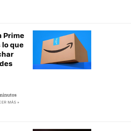
n Prime
 lo que
char
ndes
 minutos
EER MÁS »