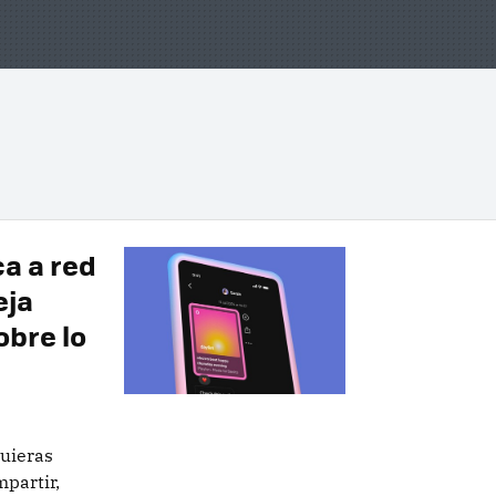
a a red
eja
obre lo
quieras
mpartir,