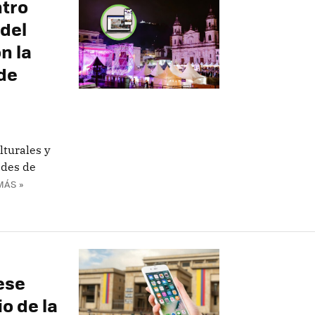
ntro
 del
n la
 de
ulturales y
ades de
MÁS »
ese
o de la