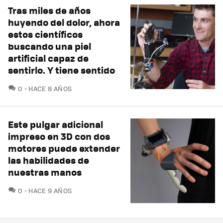
Tras miles de años
huyendo del dolor, ahora
estos científicos
buscando una piel
artificial capaz de
sentirlo. Y tiene sentido
COMENTARIOS
0
HACE 8 AÑOS
Este pulgar adicional
impreso en 3D con dos
motores puede extender
las habilidades de
nuestras manos
COMENTARIOS
0
HACE 9 AÑOS