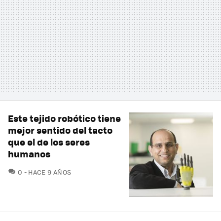
Este tejido robótico tiene
mejor sentido del tacto
que el de los seres
humanos
COMENTARIOS
0
HACE 9 AÑOS