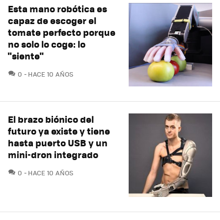
Esta mano robótica es
capaz de escoger el
tomate perfecto porque
no solo lo coge: lo
"siente"
COMENTARIOS
0
HACE 10 AÑOS
El brazo biónico del
futuro ya existe y tiene
hasta puerto USB y un
mini-dron integrado
COMENTARIOS
0
HACE 10 AÑOS