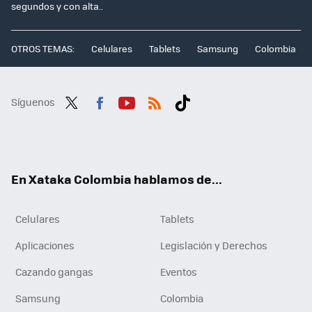
segundos y con alta..
OTROS TEMAS:
Celulares
Tablets
Samsung
Colombia
Síguenos
Twit
Fac
You
RSS
Tikt
ter
ebo
tub
ok
ok
e
En Xataka Colombia hablamos de...
Celulares
Tablets
Aplicaciones
Legislación y Derechos
Cazando gangas
Eventos
Samsung
Colombia