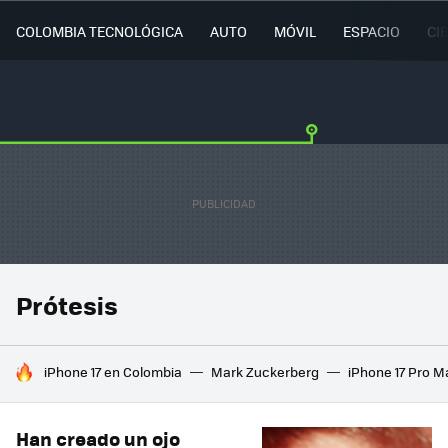
COLOMBIA TECNOLÓGICA
AUTO
MÓVIL
ESPACIO
CI
Prótesis
HOY SE HABLA DE
iPhone 17 en Colombia
Mark Zuckerberg
iPhone 17 Pro M
Han creado un ojo