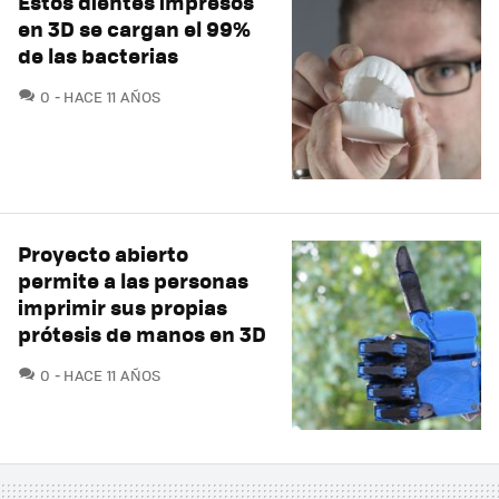
Estos dientes impresos
en 3D se cargan el 99%
de las bacterias
COMENTARIOS
0
HACE 11 AÑOS
Proyecto abierto
permite a las personas
imprimir sus propias
prótesis de manos en 3D
COMENTARIOS
0
HACE 11 AÑOS