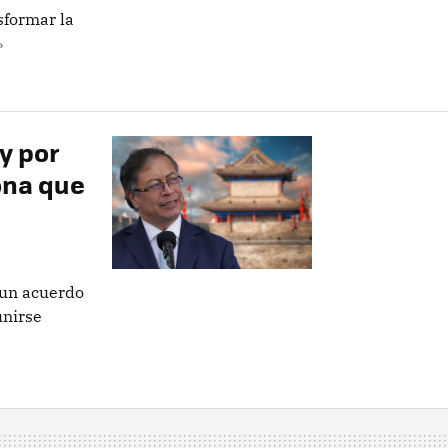
sformar la
»
 y por
ona que
 un acuerdo
unirse