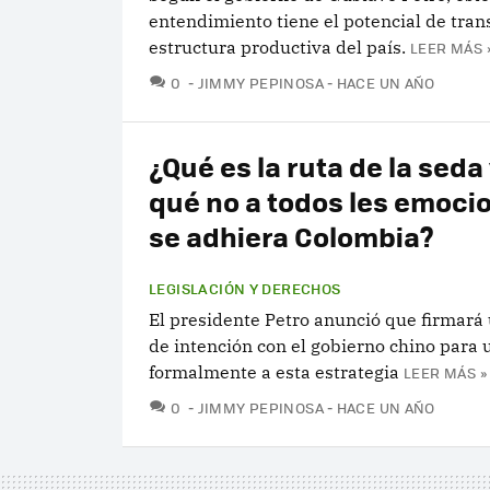
entendimiento tiene el potencial de tran
estructura productiva del país.
LEER MÁS 
COMENTARIOS
0
JIMMY PEPINOSA
HACE UN AÑO
¿Qué es la ruta de la seda
qué no a todos les emoci
se adhiera Colombia?
LEGISLACIÓN Y DERECHOS
El presidente Petro anunció que firmará
de intención con el gobierno chino para 
formalmente a esta estrategia
LEER MÁS »
COMENTARIOS
0
JIMMY PEPINOSA
HACE UN AÑO