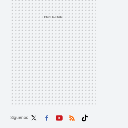
Síguenos
Twit
Fac
You
RSS
Tikt