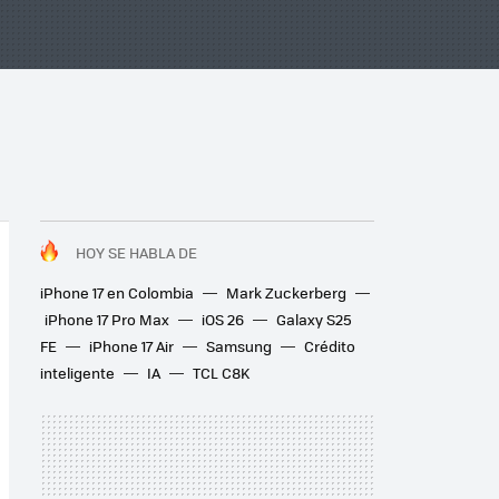
HOY SE HABLA DE
iPhone 17 en Colombia
Mark Zuckerberg
iPhone 17 Pro Max
iOS 26
Galaxy S25
FE
iPhone 17 Air
Samsung
Crédito
inteligente
IA
TCL C8K