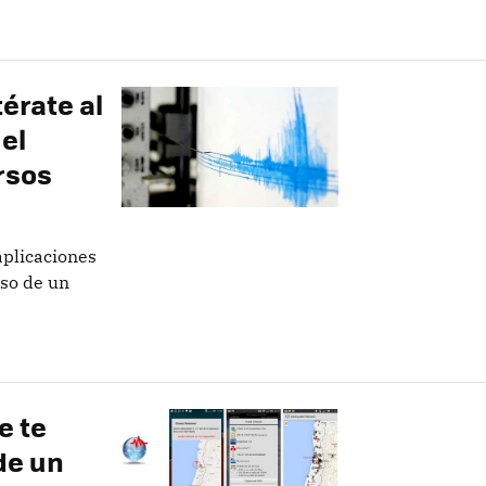
érate al
el
rsos
plicaciones
so de un
e te
de un