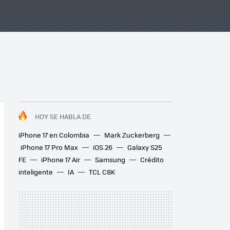
HOY SE HABLA DE
iPhone 17 en Colombia
Mark Zuckerberg
iPhone 17 Pro Max
iOS 26
Galaxy S25
FE
iPhone 17 Air
Samsung
Crédito
inteligente
IA
TCL C8K