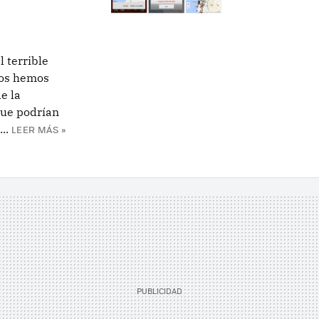
 terrible
ros hemos
e la
que podrían
..
LEER MÁS »