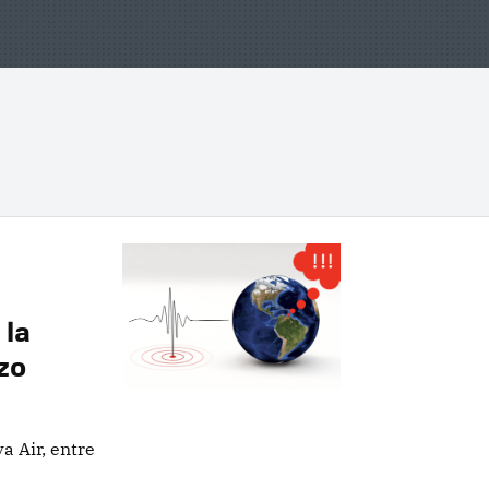
 la
zo
a Air, entre