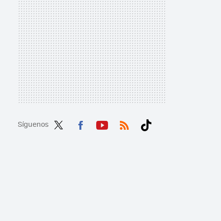
Síguenos
Twit
Fac
You
RSS
Tikt
ter
ebo
tub
ok
ok
e