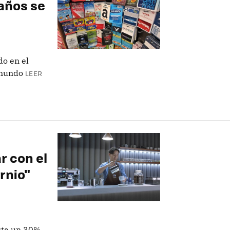
 años se
do en el
 mundo
LEER
r con el
ornio"
asta un 30%