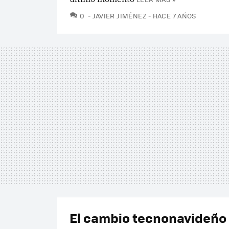
COMENTARIOS
0
JAVIER JIMÉNEZ
HACE 7 AÑOS
El cambio tecnonavideño