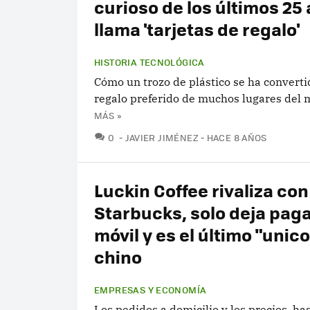
curioso de los últimos 25
llama 'tarjetas de regalo'
HISTORIA TECNOLÓGICA
Cómo un trozo de plástico se ha converti
regalo preferido de muchos lugares del
MÁS »
COMENTARIOS
0
JAVIER JIMÉNEZ
HACE 8 AÑOS
Luckin Coffee rivaliza con
Starbucks, solo deja paga
móvil y es el último "unic
chino
EMPRESAS Y ECONOMÍA
Los pedidos a domicilio y los precios, h