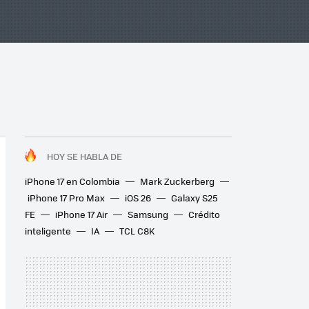
HOY SE HABLA DE
iPhone 17 en Colombia
Mark Zuckerberg
iPhone 17 Pro Max
iOS 26
Galaxy S25
FE
iPhone 17 Air
Samsung
Crédito
inteligente
IA
TCL C8K