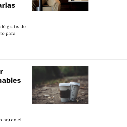
rlas
fé gratis de
nto para
r
hables
o no) en el