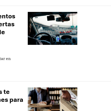
entos
ertas
de
tar en
s te
nes para