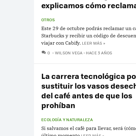
explicamos cómo reclama
OTROS
Este 29 de octubre podrás reclamar un ca
Starbucks y recibir un código de descue
viajar con Cabify.
LEER MÁS »
COMENTARIOS
0
WILSON VEGA
HACE 3 AÑOS
La carrera tecnológica po
sustituir los vasos desec
del café antes de que los
prohíban
ECOLOGÍA Y NATURALEZA
Si salvamos el café para llevar, será (cóm
último momento
LEER MÁS »