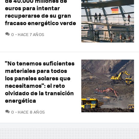
de 40.000 millones de
euros para intentar
recuperarse de su gran
fracaso energético verde
COMENTARIOS
0
HACE 7 AÑOS
"No tenemos suficientes
materiales para todos
los paneles solares que
necesitamos": el reto
olvidado de la transición
energética
COMENTARIOS
0
HACE 8 AÑOS