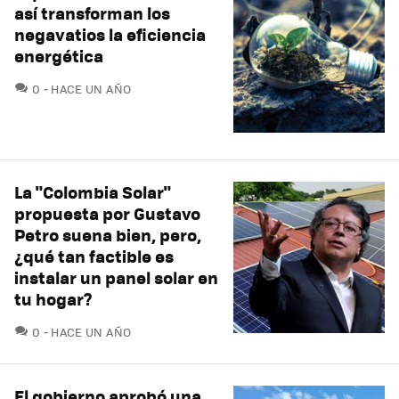
así transforman los
negavatios la eficiencia
energética
COMENTARIOS
0
HACE UN AÑO
La "Colombia Solar"
propuesta por Gustavo
Petro suena bien, pero,
¿qué tan factible es
instalar un panel solar en
tu hogar?
COMENTARIOS
0
HACE UN AÑO
El gobierno aprobó una