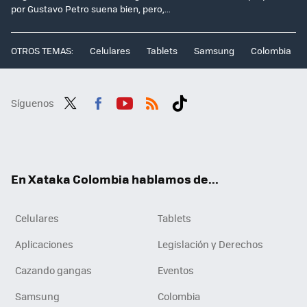
por Gustavo Petro suena bien, pero,...
OTROS TEMAS:
Celulares
Tablets
Samsung
Colombia
Síguenos
Twit
Fac
You
RSS
Tikt
ter
ebo
tub
ok
ok
e
En Xataka Colombia hablamos de...
Celulares
Tablets
Aplicaciones
Legislación y Derechos
Cazando gangas
Eventos
Samsung
Colombia