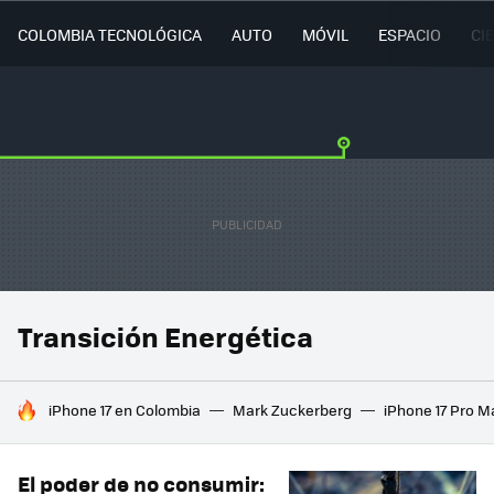
COLOMBIA TECNOLÓGICA
AUTO
MÓVIL
ESPACIO
CI
Transición Energética
HOY SE HABLA DE
iPhone 17 en Colombia
Mark Zuckerberg
iPhone 17 Pro M
El poder de no consumir: