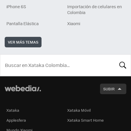
iPhone 6S
Importación de celulares en
Colombia
Pantalla Elástica
Xiaomi
VER MÁS TEMAS
BUSCA
SUBIR
Xataka
Xataka Móvil
Applesfera
Xataka Smart Home
Mundo Xiaomi