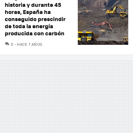
historia y durante 45
horas, España ha
conseguido prescindir
de toda la energía
producida con carbón
COMENTARIOS
0
HACE 7 AÑOS