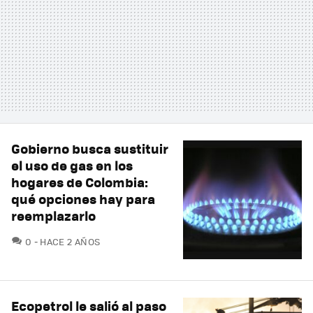
Gobierno busca sustituir
el uso de gas en los
hogares de Colombia:
qué opciones hay para
reemplazarlo
COMENTARIOS
0
HACE 2 AÑOS
Ecopetrol le salió al paso