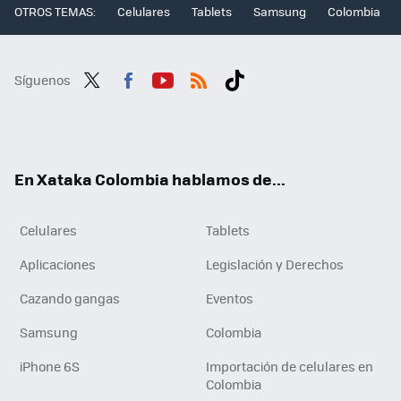
OTROS TEMAS:
Celulares
Tablets
Samsung
Colombia
Síguenos
Twit
Fac
You
RSS
Tikt
ter
ebo
tub
ok
ok
e
En Xataka Colombia hablamos de...
Celulares
Tablets
Aplicaciones
Legislación y Derechos
Cazando gangas
Eventos
Samsung
Colombia
iPhone 6S
Importación de celulares en
Colombia