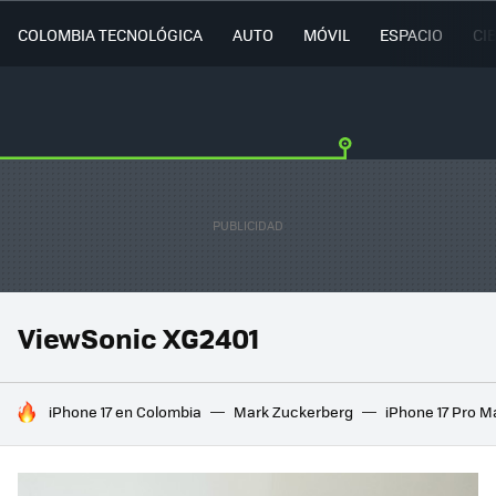
COLOMBIA TECNOLÓGICA
AUTO
MÓVIL
ESPACIO
CI
ViewSonic XG2401
HOY SE HABLA DE
iPhone 17 en Colombia
Mark Zuckerberg
iPhone 17 Pro M