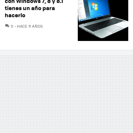
con Windows 7, 8 y 8.1
tienes un año para
hacerlo
COMENTARIOS
0
HACE 11 AÑOS