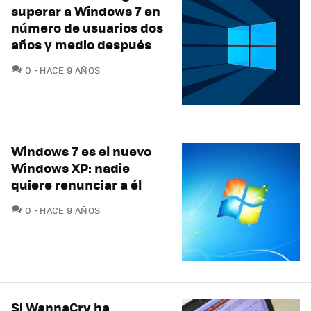
superar a Windows 7 en
número de usuarios dos
años y medio después
COMENTARIOS
0
HACE 9 AÑOS
Windows 7 es el nuevo
Windows XP: nadie
quiere renunciar a él
COMENTARIOS
0
HACE 9 AÑOS
Si WannaCry ha