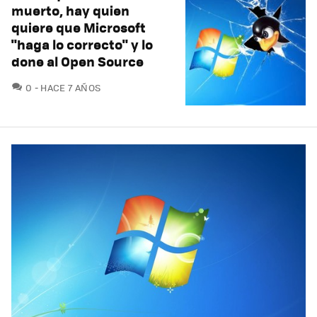
muerto, hay quien
quiere que Microsoft
"haga lo correcto" y lo
done al Open Source
COMENTARIOS
0
HACE 7 AÑOS