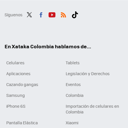
Síguenos
Twit
Fac
You
RSS
Tikt
ter
ebo
tub
ok
ok
e
En Xataka Colombia hablamos de...
Celulares
Tablets
Aplicaciones
Legislación y Derechos
Cazando gangas
Eventos
Samsung
Colombia
iPhone 6S
Importación de celulares en
Colombia
Pantalla Elástica
Xiaomi