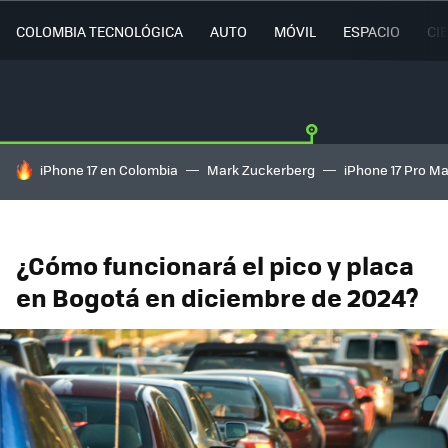
COLOMBIA TECNOLÓGICA
AUTO
MÓVIL
ESPACIO
CI
HOY SE HABLA DE
iPhone 17 en Colombia
Mark Zuckerberg
iPhone 17 Pro M
¿Cómo funcionará el pico y placa
en Bogotá en diciembre de 2024?