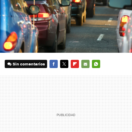
Sin comentarios
FACEBOOK
TWITTER
FLIPBOARD
E-
WHATSAPP
MAIL