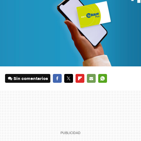
Sin comentarios
FACEBOOK
TWITTER
FLIPBOARD
E-
WHATSAPP
MAIL