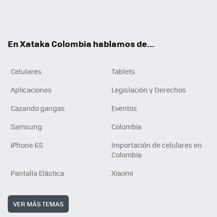
Twit
Fac
You
RSS
Tikt
ter
ebo
tub
ok
ok
e
En Xataka Colombia hablamos de...
Celulares
Tablets
Aplicaciones
Legislación y Derechos
Cazando gangas
Eventos
Samsung
Colombia
iPhone 6S
Importación de celulares en
Colombia
Pantalla Elástica
Xiaomi
VER MÁS TEMAS