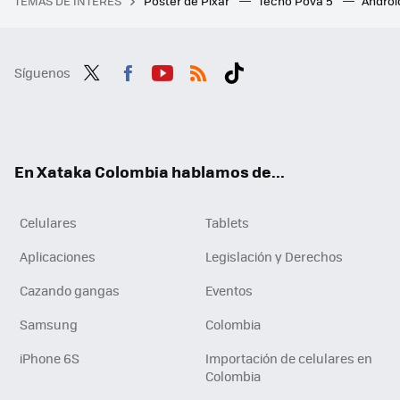
TEMAS DE INTERÉS
Póster de Pixar
Tecno Pova 5
Androi
Síguenos
Twit
Fac
You
RSS
Tikt
ter
ebo
tub
ok
ok
e
En Xataka Colombia hablamos de...
Celulares
Tablets
Aplicaciones
Legislación y Derechos
Cazando gangas
Eventos
Samsung
Colombia
iPhone 6S
Importación de celulares en
Colombia