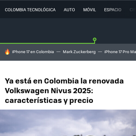
COLOMBIA TECNOLÓGICA
AUTO
MÓVIL
ESPACIO
CI
HOY SE HABLA DE
iPhone 17 en Colombia
Mark Zuckerberg
iPhone 17 Pro M
Ya está en Colombia la renovada
Volkswagen Nivus 2025:
características y precio