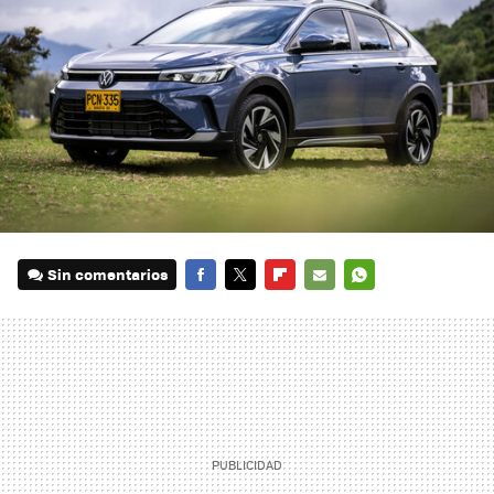
Sin comentarios
FACEBOOK
TWITTER
FLIPBOARD
E-
WHATSAPP
MAIL