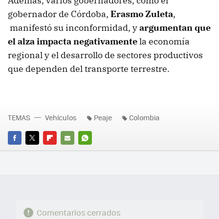
Además, varios gobernadores, como el
gobernador de Córdoba,
Erasmo Zuleta
,
manifestó su inconformidad, y
argumentan que
el alza impacta negativamente
la economía
regional y el desarrollo de sectores productivos
que dependen del transporte terrestre.
TEMAS
Vehículos
Peaje
Colombia
FACEBOOK
TWITTER
FLIPBOARD
E-
WHATSAPP
MAIL
Comentarios cerrados