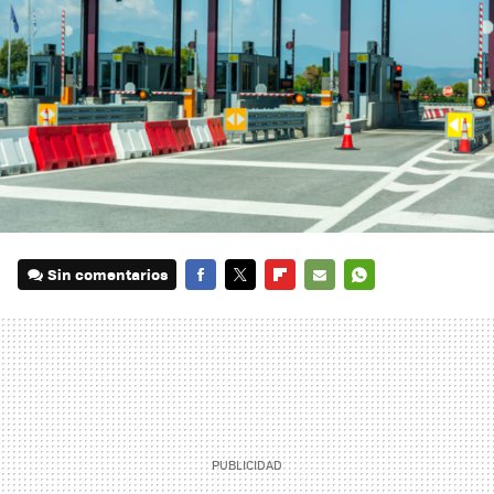
Sin comentarios
FACEBOOK
TWITTER
FLIPBOARD
E-
WHATSAPP
MAIL