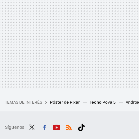
TEMAS DE INTERÉS
Póster de Pixar
Tecno Pova 5
Androi
Síguenos
Twit
Fac
You
RSS
Tikt