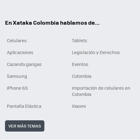
ter
ebo
tub
ok
ok
e
En Xataka Colombia hablamos de...
Celulares
Tablets
Aplicaciones
Legislación y Derechos
Cazando gangas
Eventos
Samsung
Colombia
iPhone 6S
Importación de celulares en
Colombia
Pantalla Elástica
Xiaomi
VER MÁS TEMAS