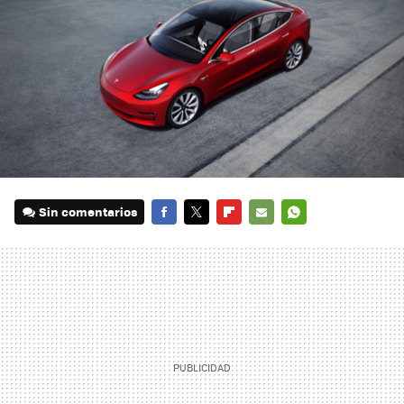
Sin comentarios
FACEBOOK
TWITTER
FLIPBOARD
E-
WHATSAPP
MAIL