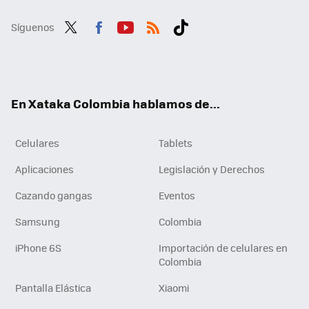
Síguenos
Twit
Fac
You
RSS
Tikt
ter
ebo
tub
ok
ok
e
En Xataka Colombia hablamos de...
Celulares
Tablets
Aplicaciones
Legislación y Derechos
Cazando gangas
Eventos
Samsung
Colombia
iPhone 6S
Importación de celulares en
Colombia
Pantalla Elástica
Xiaomi