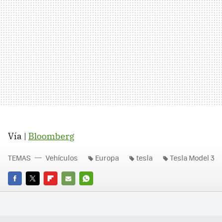
Vía |
Bloomberg
TEMAS
Vehículos
Europa
tesla
Tesla Model 3
FACEBOOK
TWITTER
FLIPBOARD
E-
WHATSAPP
MAIL