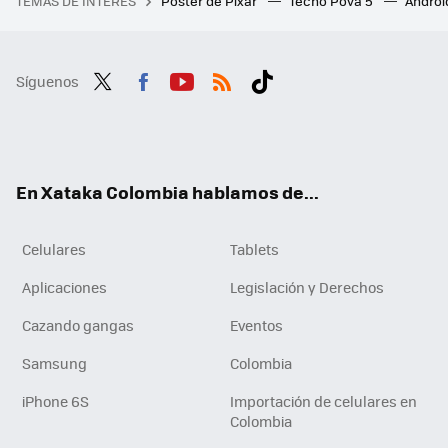
TEMAS DE INTERÉS
Póster de Pixar
Tecno Pova 5
Androi
Síguenos
Twit
Fac
You
RSS
Tikt
ter
ebo
tub
ok
ok
e
En Xataka Colombia hablamos de...
Celulares
Tablets
Aplicaciones
Legislación y Derechos
Cazando gangas
Eventos
Samsung
Colombia
iPhone 6S
Importación de celulares en
Colombia