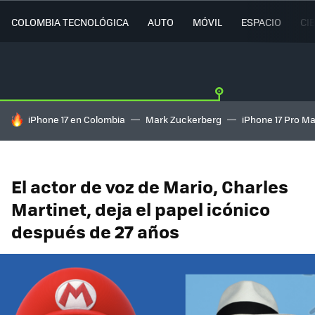
COLOMBIA TECNOLÓGICA
AUTO
MÓVIL
ESPACIO
CI
HOY SE HABLA DE
iPhone 17 en Colombia
Mark Zuckerberg
iPhone 17 Pro M
El actor de voz de Mario, Charles
Martinet, deja el papel icónico
después de 27 años