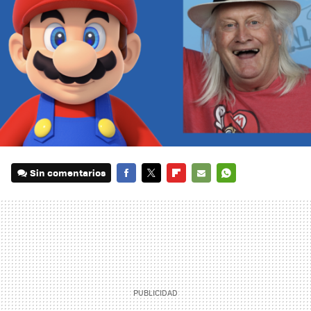
Sin comentarios
FACEBOOK
TWITTER
FLIPBOARD
E-
WHATSAPP
MAIL