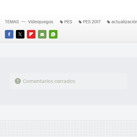
TEMAS
Videojuegos
PES
PES 2017
actualizació
FACEBOOK
TWITTER
FLIPBOARD
E-
WHATSAPP
MAIL
Comentarios cerrados