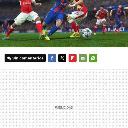
Sin comentarios
FACEBOOK
TWITTER
FLIPBOARD
E-
WHATSAPP
MAIL