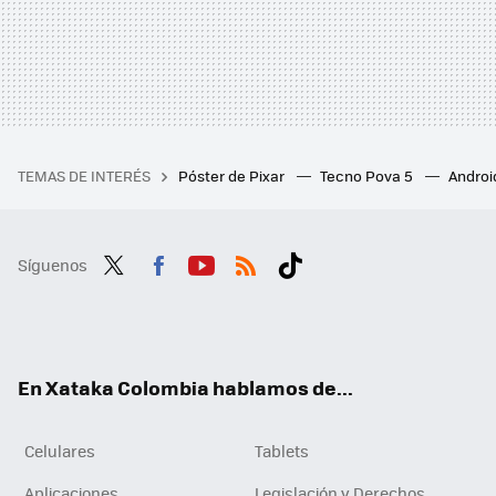
TEMAS DE INTERÉS
Póster de Pixar
Tecno Pova 5
Androi
Síguenos
Twit
Fac
You
RSS
Tikt
ter
ebo
tub
ok
ok
e
En Xataka Colombia hablamos de...
Celulares
Tablets
Aplicaciones
Legislación y Derechos