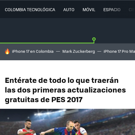
COLOMBIA TECNOLÓGICA
AUTO
MÓVIL
ESPACIO
CI
HOY SE HABLA DE
iPhone 17 en Colombia
Mark Zuckerberg
iPhone 17 Pro M
Entérate de todo lo que traerán
las dos primeras actualizaciones
gratuitas de PES 2017