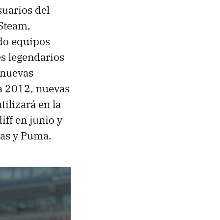
suarios del
 Steam,
do equipos
es legendarios
 nuevas
a 2012, nuevas
tilizará en la
ff en junio y
das y Puma.