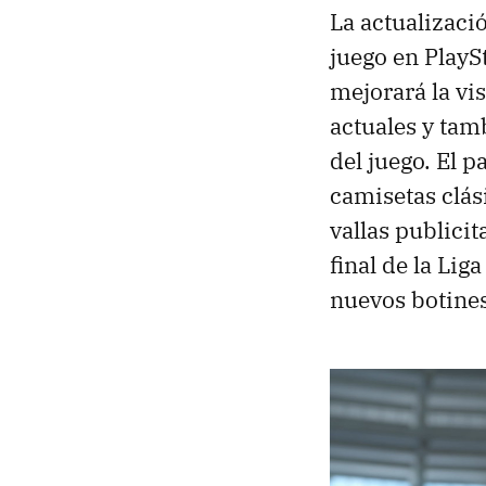
La actualizaci
juego en PlayS
mejorará la vi
actuales y tam
del juego. El 
camisetas clá
vallas publicit
final de la Li
nuevos botines