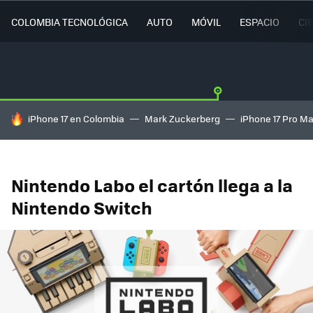
COLOMBIA TECNOLÓGICA
AUTO
MÓVIL
ESPACIO
CI
HOY SE HABLA DE
iPhone 17 en Colombia
Mark Zuckerberg
iPhone 17 Pro M
Nintendo Labo el cartón llega a la
Nintendo Switch