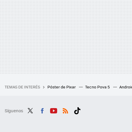
TEMAS DE INTERÉS
Póster de Pixar
Tecno Pova 5
Androi
Síguenos
Twit
Fac
You
RSS
Tikt
ter
ebo
tub
ok