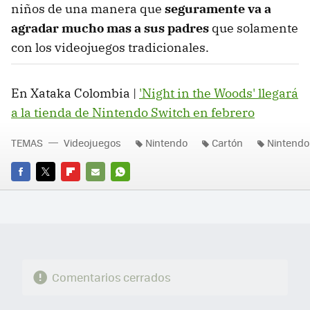
niños de una manera que
seguramente va a
agradar mucho mas a sus padres
que solamente
con los videojuegos tradicionales.
En Xataka Colombia |
'Night in the Woods' llegará
a la tienda de Nintendo Switch en febrero
TEMAS
Videojuegos
Nintendo
Cartón
Nintendo
FACEBOOK
TWITTER
FLIPBOARD
E-
WHATSAPP
MAIL
Comentarios cerrados