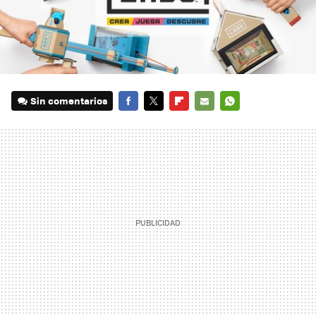
Sin comentarios
FACEBOOK
TWITTER
FLIPBOARD
E-
WHATSAPP
MAIL