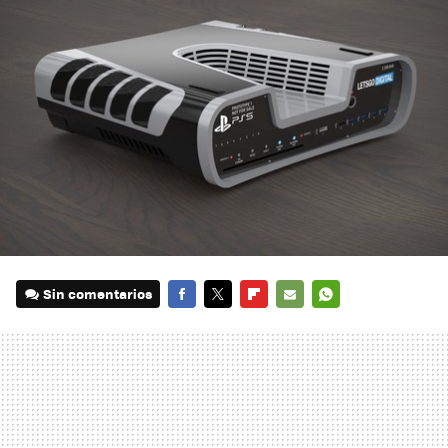
Sin comentarios
FACEBOOK
TWITTER
FLIPBOARD
E-
WHATSAPP
MAIL