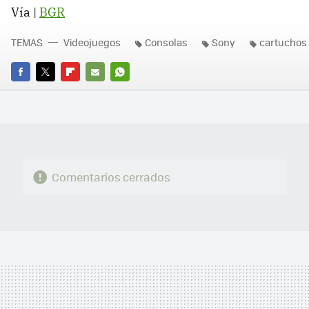
Vía |
BGR
TEMAS
Videojuegos
Consolas
Sony
cartuchos
FACEBOOK
TWITTER
FLIPBOARD
E-
WHATSAPP
MAIL
Comentarios cerrados