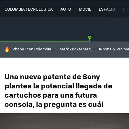
COLOMBIA TECNOLÓGICA
AUTO
MÓVIL
ESPACIO
CI
HOY SE HABLA DE
iPhone 17 en Colombia
Mark Zuckerberg
iPhone 17 Pro M
Una nueva patente de Sony
plantea la potencial llegada de
cartuchos para una futura
consola, la pregunta es cuál