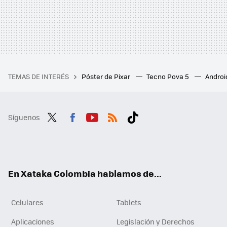
TEMAS DE INTERÉS
Póster de Pixar
Tecno Pova 5
Androi
Síguenos
Twit
Fac
You
RSS
Tikt
ter
ebo
tub
ok
ok
e
En Xataka Colombia hablamos de...
Celulares
Tablets
Aplicaciones
Legislación y Derechos