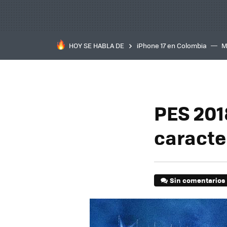
HOY SE HABLA DE
iPhone 17 en Colombia
M
inteligente
IA
TCL C
PES 201
caracter
Sin comentarios