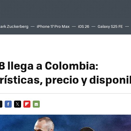
ark Zuckerberg
iPhone 17 Pro Max
iOS 26
Galaxy S25 FE
8K
8 llega a Colombia:
ísticas, precio y disponi
FACEBOOK
TWITTER
FLIPBOARD
E-
MAIL