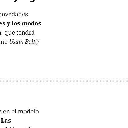
 novedades
es y los modos
n, que tendrá
como
Usain Bolt y
s en el modelo
.
Las