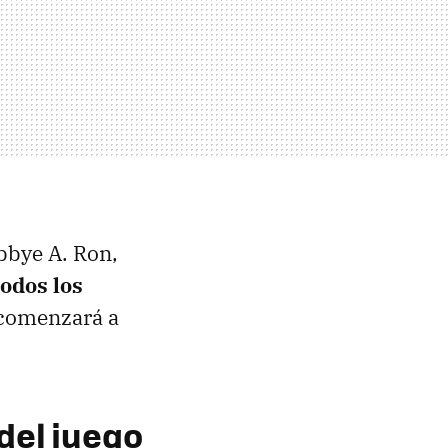
bbye A. Ron,
todos los
 comenzará a
del juego