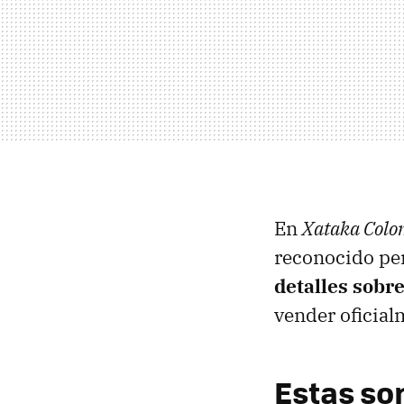
En
Xataka Colo
reconocido per
detalles sobr
vender oficial
Estas so