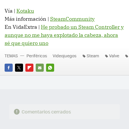
Vía |
Kotaku
Más información |
SteamCommunity
En VidaExtra |
He probado un Steam Controller y
aunque no me haya explotado la cabeza, ahora
sé que quiero uno
TEMAS
Periféricos
Videojuegos
Steam
Valve
FACEBOOK
TWITTER
FLIPBOARD
E-
WHATSAPP
MAIL
Comentarios cerrados