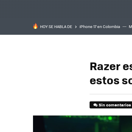
HOY SE HABLA DE
iPhone 17 en Colombia
M
inteligente
IA
TCL C
Razer e
estos s
Sin comentarios