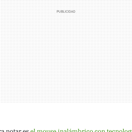
ra notar es
el mouse inalámbrico con tecnolog