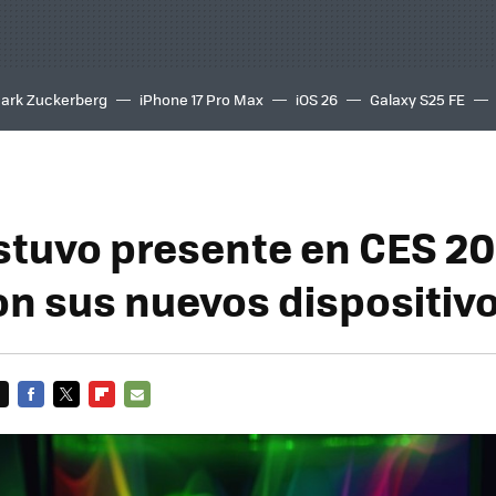
ark Zuckerberg
iPhone 17 Pro Max
iOS 26
Galaxy S25 FE
8K
stuvo presente en CES 20
on sus nuevos dispositiv
FACEBOOK
TWITTER
FLIPBOARD
E-
MAIL