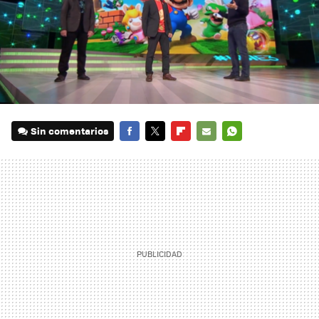
Sin comentarios
FACEBOOK
TWITTER
FLIPBOARD
E-
WHATSAPP
MAIL