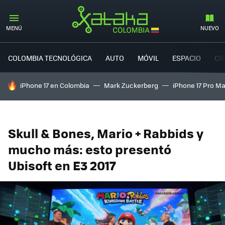
MENÚ
NUEVO
COLOMBIA TECNOLÓGICA
AUTO
MÓVIL
ESPACIO
CI
HOY SE HABLA DE
iPhone 17 en Colombia
Mark Zuckerberg
iPhone 17 Pro M
Skull & Bones, Mario + Rabbids y
mucho más: esto presentó
Ubisoft en E3 2017