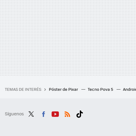
TEMAS DE INTERÉS
Póster de Pixar
Tecno Pova 5
Androi
Síguenos
Twit
Fac
You
RSS
Tikt
ter
ebo
tub
ok