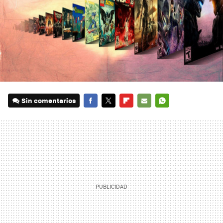
Sin comentarios
FACEBOOK
TWITTER
FLIPBOARD
E-
WHATSAPP
MAIL