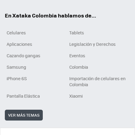
ter
ebo
tub
ok
ok
e
En Xataka Colombia hablamos de...
Celulares
Tablets
Aplicaciones
Legislación y Derechos
Cazando gangas
Eventos
Samsung
Colombia
iPhone 6S
Importación de celulares en
Colombia
Pantalla Elástica
Xiaomi
VER MÁS TEMAS