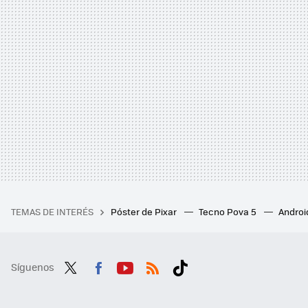
TEMAS DE INTERÉS
Póster de Pixar
Tecno Pova 5
Androi
Síguenos
Twit
Fac
You
RSS
Tikt