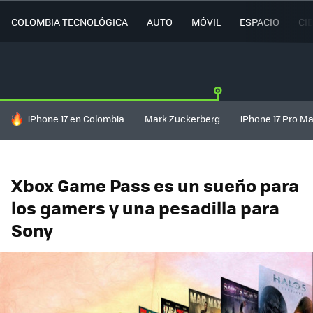
COLOMBIA TECNOLÓGICA
AUTO
MÓVIL
ESPACIO
CI
HOY SE HABLA DE
iPhone 17 en Colombia
Mark Zuckerberg
iPhone 17 Pro M
Xbox Game Pass es un sueño para
los gamers y una pesadilla para
Sony