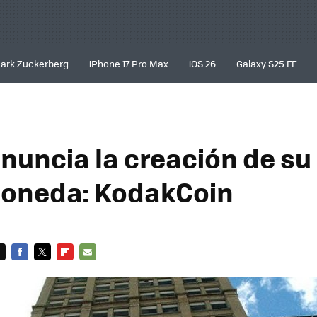
ark Zuckerberg
iPhone 17 Pro Max
iOS 26
Galaxy S25 FE
8K
nuncia la creación de su
moneda: KodakCoin
FACEBOOK
TWITTER
FLIPBOARD
E-
MAIL