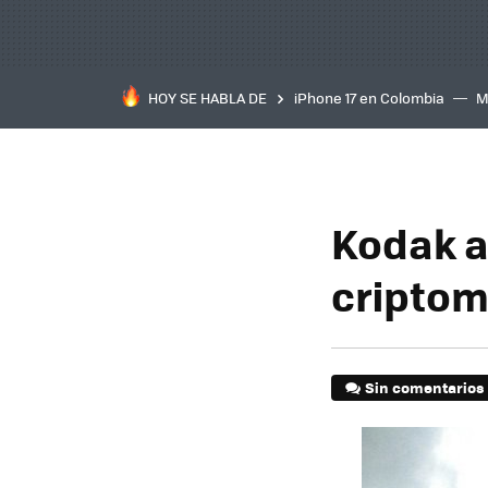
HOY SE HABLA DE
iPhone 17 en Colombia
M
inteligente
IA
TCL C
Kodak a
cripto
Sin comentarios