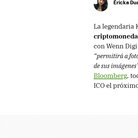
Éricka Du
La legendaria 
criptomoneda
con Wenn Digit
“permitirá a fot
de sus imágenes
Bloomberg
, t
ICO el próximo