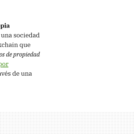
opia
ó una sociedad
kchain que
hos de propiedad
por
ravés de una