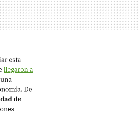
ar esta
ue
llegaron a
 una
conomía. De
idad de
iones