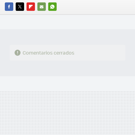
FACEBOOK
TWITTER
FLIPBOARD
E-
WHATSAPP
MAIL
Comentarios cerrados