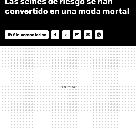
Las selfies de riesgo se han
convertido en una moda mortal
Sin comentarios
FACEBOOK
TWITTER
FLIPBOARD
E-
WHATSAPP
MAIL