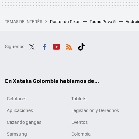
TEMAS DE INTERÉS
Póster de Pixar
Tecno Pova 5
Androi
Síguenos
Twit
Fac
You
RSS
Tikt
ter
ebo
tub
ok
ok
e
En Xataka Colombia hablamos de...
Celulares
Tablets
Aplicaciones
Legislación y Derechos
Cazando gangas
Eventos
Samsung
Colombia