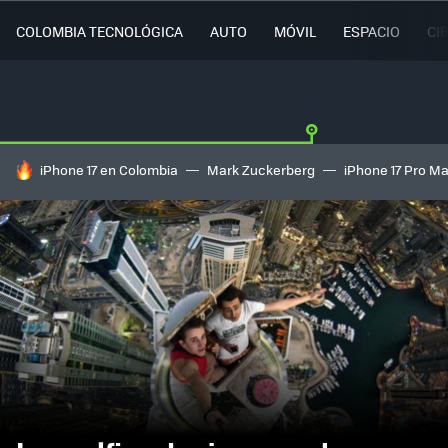
COLOMBIA TECNOLÓGICA
AUTO
MÓVIL
ESPACIO
CI
HOY SE HABLA DE
iPhone 17 en Colombia
Mark Zuckerberg
iPhone 17 Pro M