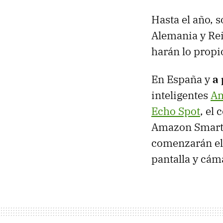
Hasta el año, 
Alemania y Re
harán lo propi
En España y
a 
inteligentes
Am
Echo Spot
, el
Amazon Smart
comenzarán el 
pantalla y cám