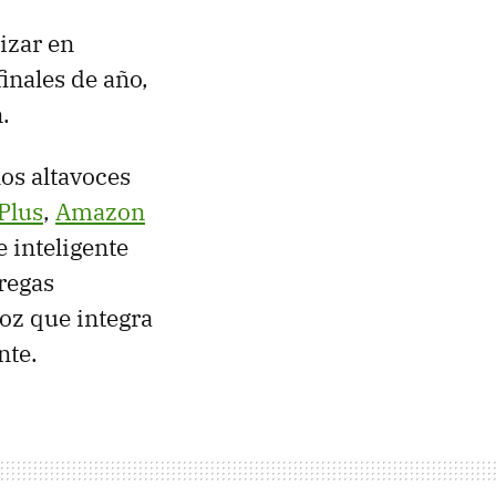
izar en
finales de año,
.
 los altavoces
Plus
,
Amazon
e inteligente
tregas
oz que integra
nte.