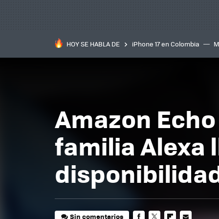
HOY SE HABLA DE
iPhone 17 en Colombia
M
inteligente
IA
TCL C
Amazon Echo y
familia Alexa 
disponibilida
Sin comentarios