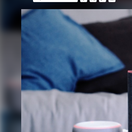
FACEBOOK
TWITTER
FLIPBOARD
E-
MAIL