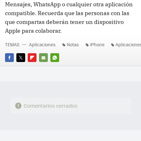
Mensajes, WhatsApp o cualquier otra aplicación
compatible. Recuerda que las personas con las
que compartas deberán tener un dispositivo
Apple para colaborar.
TEMAS
Aplicaciones
Notas
iPhone
Aplicacione
FACEBOOK
TWITTER
FLIPBOARD
E-
WHATSAPP
MAIL
Comentarios cerrados