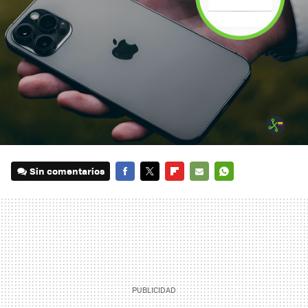
Sin comentarios
FACEBOOK
TWITTER
FLIPBOARD
E-
WHATSAPP
MAIL