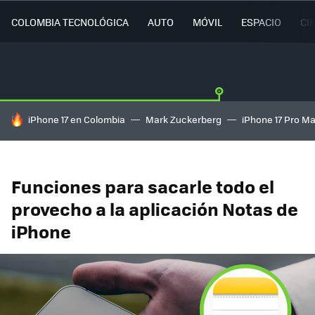
COLOMBIA TECNOLÓGICA
AUTO
MÓVIL
ESPACIO
CI
HOY SE HABLA DE
iPhone 17 en Colombia
Mark Zuckerberg
iPhone 17 Pro M
Funciones para sacarle todo el
provecho a la aplicación Notas de
iPhone