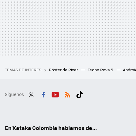
TEMAS DE INTERÉS
Póster de Pixar
Tecno Pova 5
Androi
Síguenos
Twit
Fac
You
RSS
Tikt
ter
ebo
tub
ok
ok
e
En Xataka Colombia hablamos de...